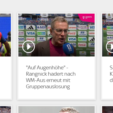
"Auf Augenhöhe" -
S
Rangnick hadert nach
K
WM-Aus erneut mit
d
Gruppenauslosung