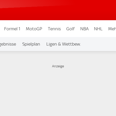
Formel 1
MotoGP
Tennis
Golf
NBA
NHL
Meh
gebnisse
Spielplan
Ligen & Wettbew.