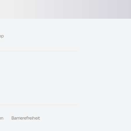
pp
en
Barrierefreiheit