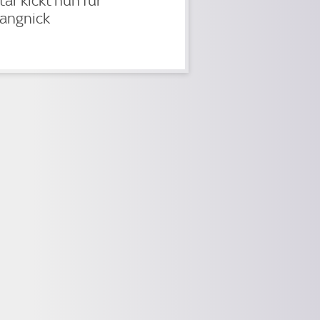
tar kickt nun für
angnick