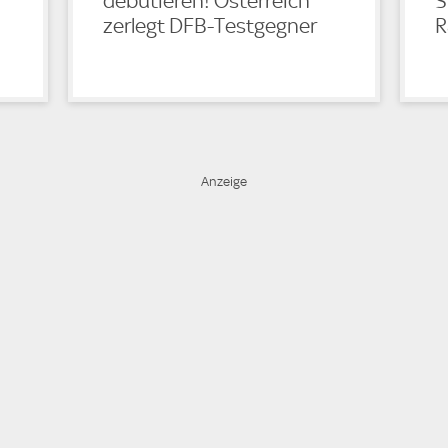
debütieren! Österreich
S
zerlegt DFB-Testgegner
R