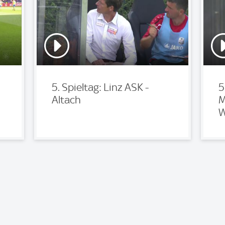
5. Spieltag: Linz ASK -
5
Altach
M
W