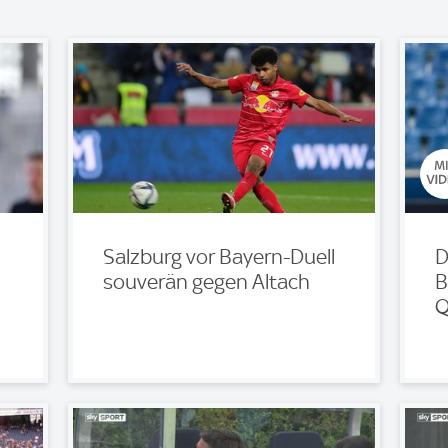
Salzburg vor Bayern-Duell
D
souverän gegen Altach
B
Q