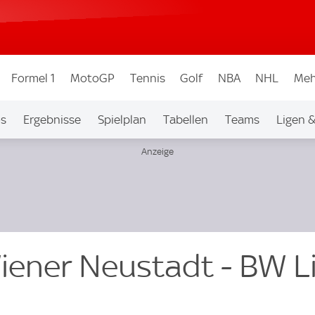
Formel 1
MotoGP
Tennis
Golf
NBA
NHL
Meh
os
Ergebnisse
Spielplan
Tabellen
Teams
Ligen 
Wiener Neustadt - BW L