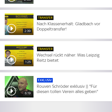
TRANSFER
Nach Klassenerhalt: Gladbach vor
Doppeltransfer!
2:39
TRANSFER
Wechsel rückt näher: Was Leipzig
Reitz bietet
1:25
EXKLUSIV
Rouven Schröder exklusiv || ''Für
diesen tollen Verein alles geben''
6:19