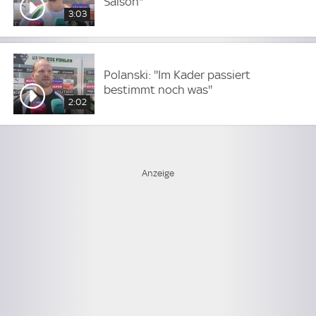
Saison''
3:03
Polanski: ''Im Kader passiert
bestimmt noch was''
2:02