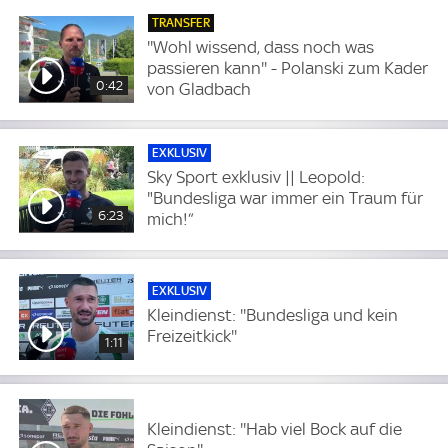
TRANSFER
''Wohl wissend, dass noch was
passieren kann'' - Polanski zum Kader
0:42
von Gladbach
EXKLUSIV
Sky Sport exklusiv || Leopold:
"Bundesliga war immer ein Traum für
6:23
mich!“
EXKLUSIV
Kleindienst: ''Bundesliga und kein
Freizeitkick''
1:11
Kleindienst: ''Hab viel Bock auf die