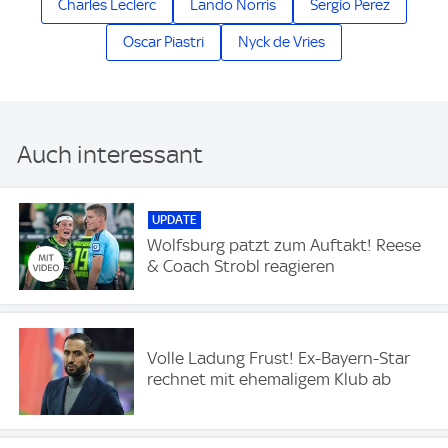
Charles Leclerc
Lando Norris
Sergio Perez
Oscar Piastri
Nyck de Vries
Auch interessant
UPDATE
Wolfsburg patzt zum Auftakt! Reese
& Coach Strobl reagieren
Volle Ladung Frust! Ex-Bayern-Star
rechnet mit ehemaligem Klub ab