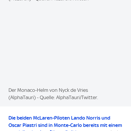
a
g
e
:
I
Der Monaco-Helm von Nyck de Vries
m
(AlphaTauri) - Quelle: AlphaTauri/Twitter.
a
g
Die beiden McLaren-Piloten Lando Norris und
e
Oscar Piastri sind in Monte-Carlo bereits mit einem
: