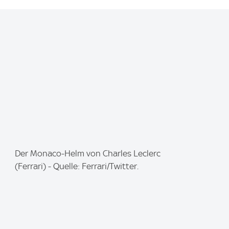
I
Der Monaco-Helm von Charles Leclerc
m
(Ferrari) - Quelle: Ferrari/Twitter.
a
g
e
: