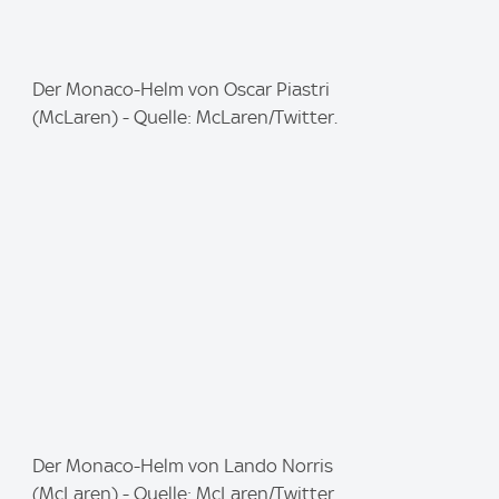
I
Der Monaco-Helm von Oscar Piastri
m
(McLaren) - Quelle: McLaren/Twitter.
a
g
e
:
I
Der Monaco-Helm von Lando Norris
m
(McLaren) - Quelle: McLaren/Twitter.