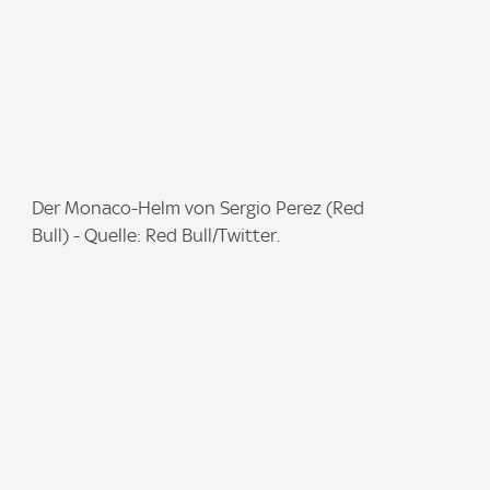
I
Der Monaco-Helm von Sergio Perez (Red
m
Bull) - Quelle: Red Bull/Twitter.
a
g
e
: