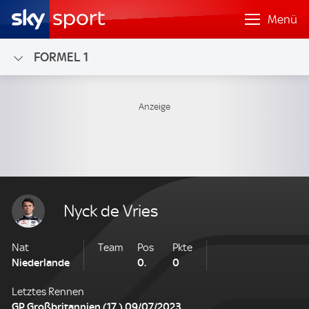
Menü
FORMEL 1
Nyck de Vries
Nat
Team
Pos
Pkte
Ranking
Niederlande
0.
0
Letztes Rennen
GP Großbritannien (17.) 09/07/2023