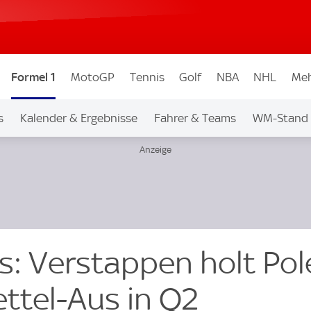
Formel 1
MotoGP
Tennis
Golf
NBA
NHL
Meh
s
Kalender & Ergebnisse
Fahrer & Teams
WM-Stand
s: Verstappen holt Pole
ettel-Aus in Q2