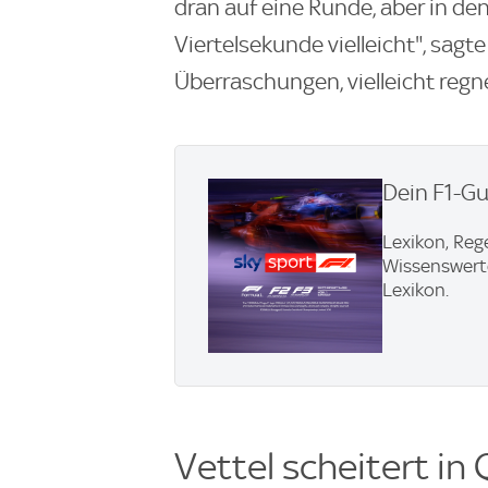
dran auf eine Runde, aber in de
Viertelsekunde vielleicht", sagte
Überraschungen, vielleicht regne
Dein F1-Gu
Lexikon, Reg
Wissenswerte
Lexikon.
Vettel scheitert in