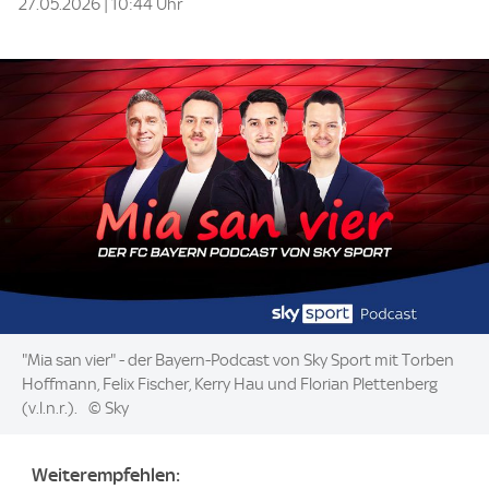
27.05.2026 | 10:44 Uhr
Image:
"Mia san vier" - der Bayern-Podcast von Sky Sport mit Torben
Hoffmann, Felix Fischer, Kerry Hau und Florian Plettenberg
(v.l.n.r.).
© Sky
Weiterempfehlen: