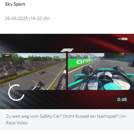
Sky Sport
26.06.2025 | 14:32 Uhr
0:46
Zu weit weg vom Safety Car? Droht Russell ein Nachspiel? | In-
Race Video