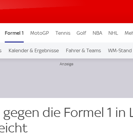
Formel 1
MotoGP
Tennis
Golf
NBA
NHL
Meh
s
Kalender & Ergebnisse
Fahrer & Teams
WM-Stand
gegen die Formel 1 in 
eicht