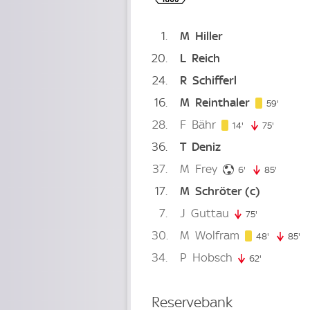
1
M
Hiller
20
L
Reich
24
R
Schifferl
16
M
Reinthaler
59. min
59'
28
F
Bähr
14. minute
14'
75'
75. minu
36
T
Deniz
37
M
Frey
6. minute
6'
85'
85. min
17
M
Schröter
(c)
7
J
Guttau
75'
75. minute
30
M
Wolfram
48. minut
48'
85'
85
34
P
Hobsch
62'
62. minute
Reservebank