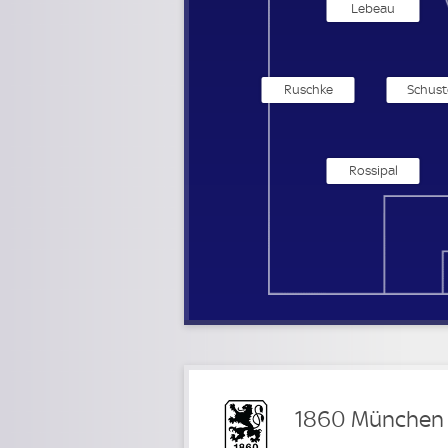
Lebeau
Ruschke
Schust
Rossipal
1860 München