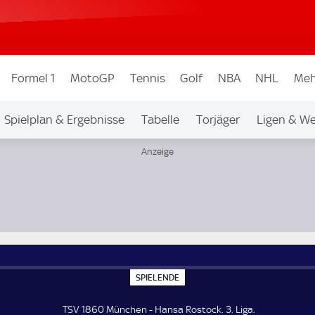
Formel 1
MotoGP
Tennis
Golf
NBA
NHL
Meh
Spielplan & Ergebnisse
Tabelle
Torjäger
Ligen & W
S
SPIELENDE
P
I
E
TSV 1860 München - Hansa Rostock. 3. Liga.