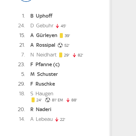
1
B
Uphoff
24
D
Gebuhr
45'
45. minute
15
A
Gürleyen
39. minute
39'
21
A
Rossipal
ute
52. minute
52'
7
N
Neidhart
29. minute
te
29'
82'
82. minute
23
F
Pfanne
(c)
5
M
Schuster
ute
29
F
Ruschke
18
S
Haugen
24. minute
81. minute
24'
81'
EM
88'
88. minute
e
. minute
20
R
Naderi
14
A
Lebeau
22'
22. minute