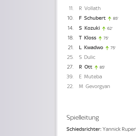
11
R
Vollath
10
F
Schubert
85'
85. minut
14
S
Kozuki
62'
62. minute
18
T
Kloss
75'
75. minute
21
L
Kwadwo
75'
75. minute
25
S
Dulic
27
R
Ott
85'
85. minute
39
E
Muteba
22
M
Gevorgyan
Spielleitung
Schiedsrichter:
Yannick Ruper