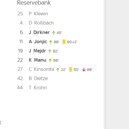
Reservebank
25
P
Klewin
e
4
D
Roßbach
6
J
Dirkner
45'
45. minute
11
A
Jonjic
92. minute
88'
88. minute
90+2'
19
J
Mejdr
82'
82. minute
22
K
Manu
88'
88. minute
27
C
Kinsombi
50. minute
22'
22. minute
50'
88'
88. minute
42
B
Dietze
44
T
Krohn
t