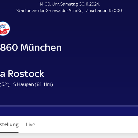
L
14:00, Uhr, Samstag, 30.11.2024.
E
Z
Stadion an der Grünwalder Straße
Zuschauer:
15.000.
N
D
u
E
s
c
h
a
1860 München
u
e
6
r
a Rostock
m
5
8
(
52'
)
S Haugen (
81'
11m)
n
2
1
u
.
.
m
m
e
i
i
n
n
stellung
Live
u
u
t
t