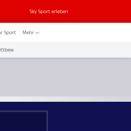
Sky Sport erleben
r Sport
Mehr
ettbew.