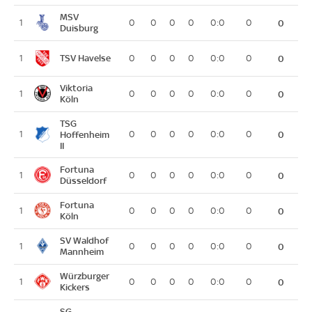
MSV
1
0
0
0
0
0:0
0
0
Duisburg
TSV Havelse
1
0
0
0
0
0:0
0
0
Viktoria
1
0
0
0
0
0:0
0
0
Köln
TSG
1
Hoffenheim
0
0
0
0
0:0
0
0
II
Fortuna
1
0
0
0
0
0:0
0
0
Düsseldorf
Fortuna
1
0
0
0
0
0:0
0
0
Köln
SV Waldhof
1
0
0
0
0
0:0
0
0
Mannheim
Würzburger
1
0
0
0
0
0:0
0
0
Kickers
SG