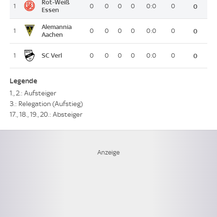
Rot-Weiß
1
0
0
0
0
0:0
0
0
Essen
Alemannia
1
0
0
0
0
0:0
0
0
Aachen
SC Verl
1
0
0
0
0
0:0
0
0
Legende
1., 2.: Aufsteiger
3.: Relegation (Aufstieg)
17., 18., 19., 20.: Absteiger