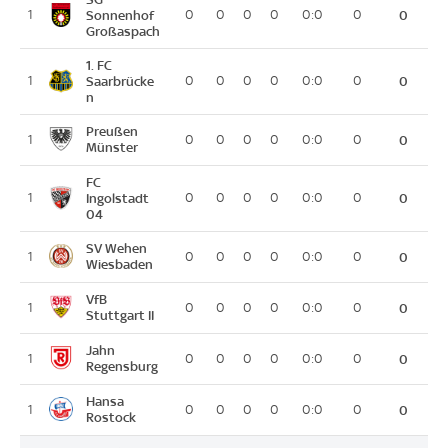
1
Sonnenhof
0
0
0
0
0:0
0
0
Großaspach
1. FC
1
Saarbrücke
0
0
0
0
0:0
0
0
n
Preußen
1
0
0
0
0
0:0
0
0
Münster
FC
1
Ingolstadt
0
0
0
0
0:0
0
0
04
SV Wehen
1
0
0
0
0
0:0
0
0
Wiesbaden
VfB
1
0
0
0
0
0:0
0
0
Stuttgart II
Jahn
1
0
0
0
0
0:0
0
0
Regensburg
Hansa
1
0
0
0
0
0:0
0
0
Rostock