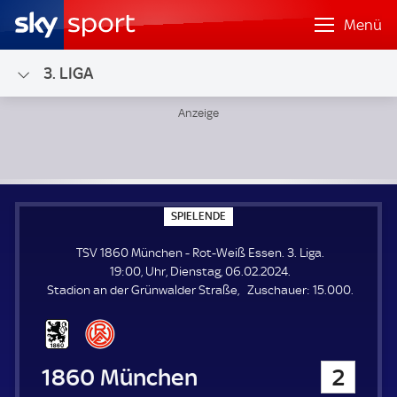
Menü
3. LIGA
TSV 1860 München - Rot-Weiß Essen; 3. Liga
S
SPIELENDE
P
I
TSV 1860 München - Rot-Weiß Essen. 3. Liga.
E
L
19:00, Uhr, Dienstag, 06.02.2024.
E
Z
Stadion an der Grünwalder Straße
Zuschauer:
15.000.
N
D
u
E
s
c
h
TSV 1860 München
2
a