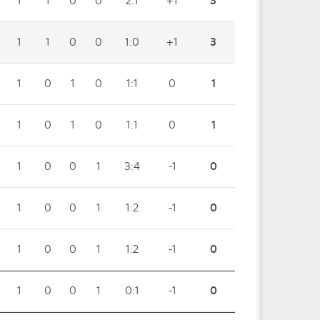
1
1
0
0
2:1
+1
3
1
1
0
0
1:0
+1
3
1
0
1
0
1:1
0
1
1
0
1
0
1:1
0
1
1
0
0
1
3:4
-1
0
1
0
0
1
1:2
-1
0
1
0
0
1
1:2
-1
0
1
0
0
1
0:1
-1
0