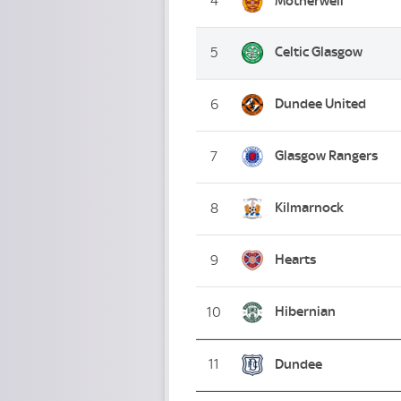
4
Motherwell
Celtic Glasgow
5
Dundee United
6
Glasgow Rangers
7
Kilmarnock
8
Hearts
9
Hibernian
10
11
Dundee