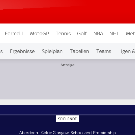
Formel 1
MotoGP
Tennis
Golf
NBA
NHL
Meh
os
Ergebnisse
Spielplan
Tabellen
Teams
Ligen 
S
SPIELENDE
P
I
E
Aberdeen - Celtic Glasgow. Schottland, Premiership.