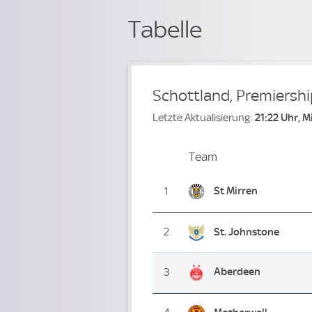
Tabelle
Schottland, Premiershi
Letzte Aktualisierung:
21:22 Uhr, 
Team
Team
Platz
St Mirren
1
2
St. Johnstone
Aberdeen
3