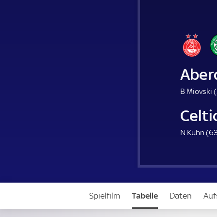
Aber
B Miovski (
Celti
N Kuhn (
63
Spielfilm
Tabelle
Daten
Auf