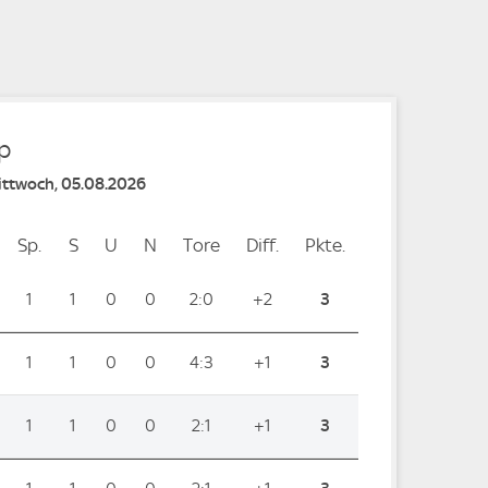
e
p
Mittwoch, 05.08.2026
Sp.
Spiele
S
Siege
U
Unentschieden
N
Niederlagen
Tore
Tore
Diff.
Differenz
Pkte.
Punkte
1
1
0
0
2:0
+2
3
1
1
0
0
4:3
+1
3
1
1
0
0
2:1
+1
3