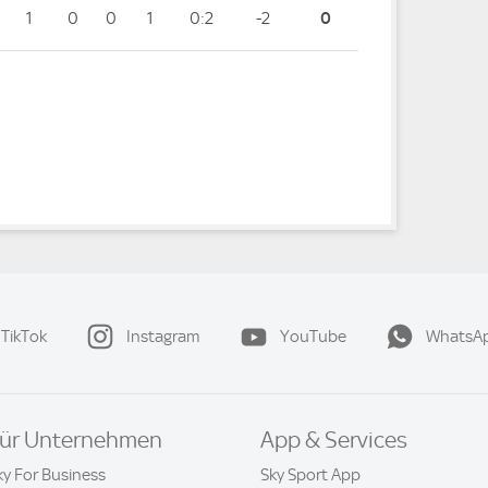
1
0
0
1
0:2
-2
0
TikTok
Instagram
YouTube
WhatsA
ür Unternehmen
App & Services
ky For Business
Sky Sport App