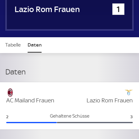
Lazio Rom Frauen
1
Tabelle
Daten
Daten
Verteidigung
AC Mailand Frauen
Lazio Rom Frauen
AC Mailand Frauen:
Laz
Gehaltene Schüsse
2
3