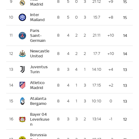
9
8
5
0
3
21:12
+9
15
Madrid
Inter
10
8
5
0
3
15:7
+8
15
Mailand
Paris
11
Saint-
8
4
2
2
21:11
+10
14
Germain
Newcastle
12
8
4
2
2
17:7
+10
14
United
Juventus
13
8
3
4
1
14:10
+4
13
Turin
Atletico
14
8
4
1
3
17:15
+2
13
Madrid
Atalanta
15
8
4
1
3
10:10
0
13
Bergamo
Bayer 04
16
Leverkuse
8
3
3
2
13:14
-1
12
n
Borussia