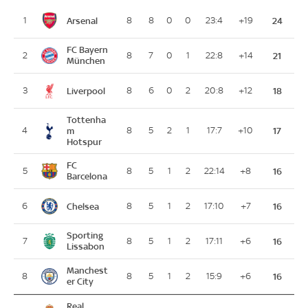
Arsenal
1
8
8
0
0
23:4
+19
24
FC Bayern
2
8
7
0
1
22:8
+14
21
München
Liverpool
3
8
6
0
2
20:8
+12
18
Tottenha
4
m
8
5
2
1
17:7
+10
17
Hotspur
FC
5
8
5
1
2
22:14
+8
16
Barcelona
Chelsea
6
8
5
1
2
17:10
+7
16
Sporting
7
8
5
1
2
17:11
+6
16
Lissabon
Manchest
8
8
5
1
2
15:9
+6
16
er City
Real