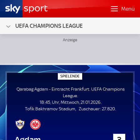
Menü
UEFA CHAMPIONS LEAGUE
Qarabag Agdam - Eintracht Frankfurt; UEFA Champions L
S
SPIELENDE
P
I
Qarabag Agdam - Eintracht Frankfurt. UEFA Champions
E
L
League.
E
18:45, Uhr, Mittwoch, 21.01.2026.
N
D
Z
Tofik Bakhramov Stadium
Zuschauer:
27.820.
E
u
s
c
h
Qarabag Agdam
3