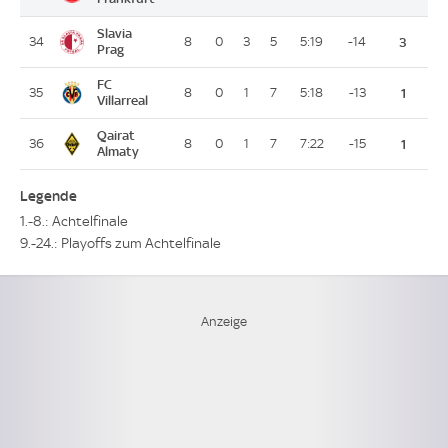
Slavia
34
8
0
3
5
5:19
-14
3
Prag
FC
35
8
0
1
7
5:18
-13
1
Villarreal
Qairat
36
8
0
1
7
7:22
-15
1
Almaty
Legende
1.-8.: Achtelfinale
9.-24.: Playoffs zum Achtelfinale