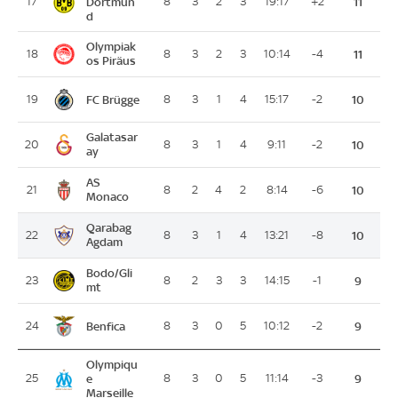
17
Dortmun
8
3
2
3
19:17
+2
11
d
Olympiak
18
8
3
2
3
10:14
-4
11
os Piräus
FC Brügge
19
8
3
1
4
15:17
-2
10
Galatasar
20
8
3
1
4
9:11
-2
10
ay
AS
21
8
2
4
2
8:14
-6
10
Monaco
Qarabag
22
8
3
1
4
13:21
-8
10
Agdam
Bodo/Gli
23
8
2
3
3
14:15
-1
9
mt
Benfica
24
8
3
0
5
10:12
-2
9
Olympiqu
25
e
8
3
0
5
11:14
-3
9
Marseille