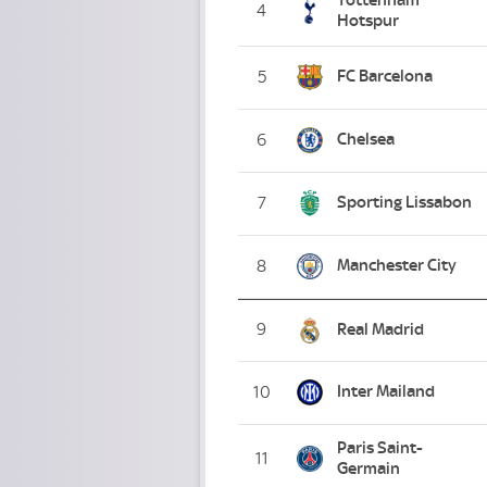
4
Hotspur
FC Barcelona
5
Chelsea
6
Sporting Lissabon
7
Manchester City
8
9
Real Madrid
Inter Mailand
10
Paris Saint-
11
Germain