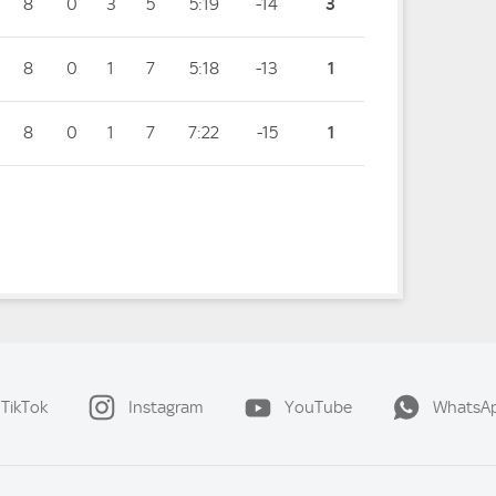
8
0
3
5
5:19
-14
3
8
0
1
7
5:18
-13
1
8
0
1
7
7:22
-15
1
TikTok
Instagram
YouTube
WhatsA