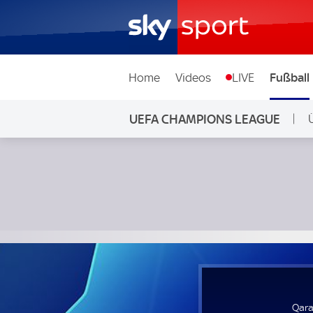
Home
Videos
LIVE
Fußball
UEFA CHAMPIONS LEAGUE
Qarabag Agdam - Newcastle United; UEFA Champions Leag
Qara