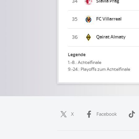
Slavia Prag
34
FC Villarreal
35
Qairat Almaty
36
Legende
1.-8.: Achtelfinale
9.-24.: Playoffs zum Achtelfinale
X
Facebook