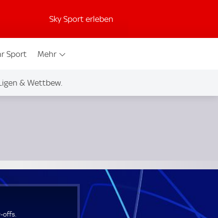
Sky Sport erleben
r Sport
Mehr
Ligen & Wettbew.
offs.