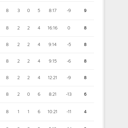
8
3
0
5
8:17
-9
9
8
2
2
4
16:16
0
8
8
2
2
4
9:14
-5
8
8
2
2
4
9:15
-6
8
8
2
2
4
12:21
-9
8
8
2
0
6
8:21
-13
6
8
1
1
6
10:21
-11
4