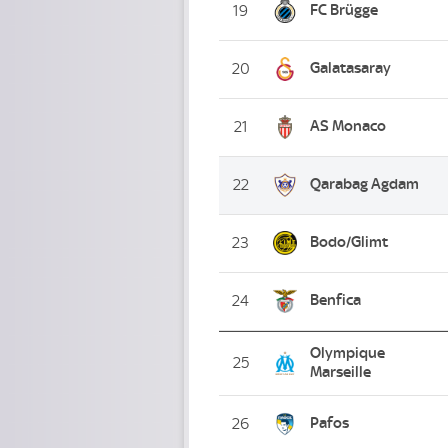
FC Brügge
19
Galatasaray
20
AS Monaco
21
Qarabag Agdam
22
Bodo/Glimt
23
Benfica
24
Olympique
25
Marseille
Pafos
26