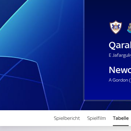
Qara
E Jafarguli
Newc
A Gordon (
Spielbericht
Spielfilm
Tabelle