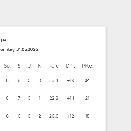
e
e
e
e
ue
Sonntag, 31.05.2026
Sp.
Spiele
S
Siege
U
Unentschieden
N
Niederlagen
Tore
Tore
Diff.
Differenz
Pkte.
Punkte
8
8
0
0
23:4
+19
24
8
7
0
1
22:8
+14
21
8
6
0
2
20:8
+12
18