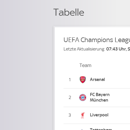
Tabelle
UEFA Champions Leag
Letzte Aktualisierung:
07:43 Uhr, 
Team
Team
Platz
Arsenal
1
FC Bayern
2
München
Liverpool
3
Tottenham