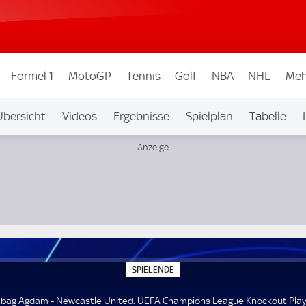
Formel 1
MotoGP
Tennis
Golf
NBA
NHL
Meh
Übersicht
Videos
Ergebnisse
Spielplan
Tabelle
ue Knockout Play-offs
S
SPIELENDE
P
I
E
bag Agdam - Newcastle United. UEFA Champions League Knockout Play-