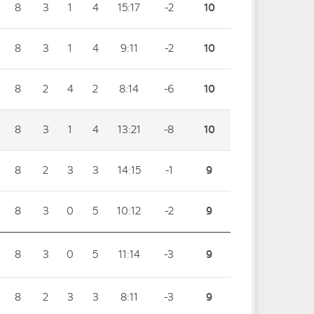
8
3
1
4
15:17
-2
10
8
3
1
4
9:11
-2
10
8
2
4
2
8:14
-6
10
8
3
1
4
13:21
-8
10
8
2
3
3
14:15
-1
9
8
3
0
5
10:12
-2
9
8
3
0
5
11:14
-3
9
8
2
3
3
8:11
-3
9