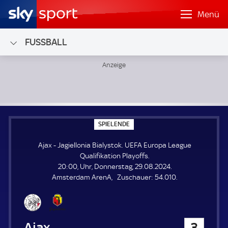
Menü
FUSSBALL
Ajax - Jagiellonia Bialystok; UEFA Europa League Qualifikat
S
SPIELENDE
P
I
Ajax - Jagiellonia Bialystok. UEFA Europa League
E
L
Qualifikation Playoffs.
E
20:00, Uhr, Donnerstag, 29.08.2024.
N
D
Z
Amsterdam ArenA
Zuschauer:
54.010.
E
u
s
c
h
Ajax
3