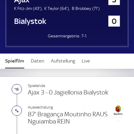
a
u
4
6
7
K Fitz-Jim (
43'
)
K Taylor (
64'
)
B Brobbey (
71'
)
e
3
4
1
Jagiellonia Bialystok
0
r
.
.
.
m
m
m
i
i
i
7-1
n
n
n
u
u
u
t
t
t
e
e
e
Spielfilm
Daten
Aufstellung
Live
Spielende
Ajax 3 - 0 Jagiellonia Bialystok
Auswechslung
87' Bragança Moutinho RAUS
Nguiamba REIN