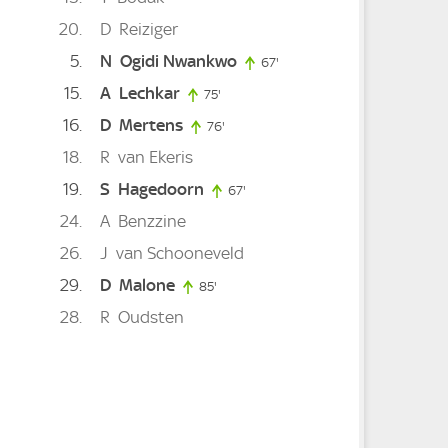
20
D
Reiziger
5
N
Ogidi Nwankwo
67'
67. minute
15
A
Lechkar
75'
75. minute
16
D
Mertens
76'
76. minute
18
R
van Ekeris
19
S
Hagedoorn
67'
67. minute
24
A
Benzzine
26
J
van Schooneveld
29
D
Malone
85'
85. minute
28
R
Oudsten