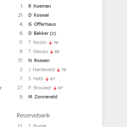
1
R
Koeman
21
D
Koswal
4
G
Offerhaus
6
D
Bakker
(c)
11
T
Noslin
76'
76. minute
8
T
Owusu
85'
85. minute
17
N
Rossen
inute
2
J
Hardeveld
75'
75. minute
7
S
Hetli
67'
67. minute
27
P
Brouwer
ute
83. minute
3'
67'
67. minute
9
M
Zonneveld
minute
Reservebank
13
T
Bodak