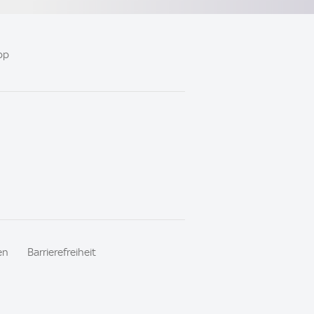
pp
en
Barrierefreiheit