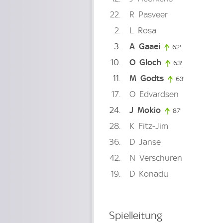
22
R
Pasveer
2
L
Rosa
3
A
Gaaei
62'
62. minute
10
O
Gloch
63'
63. minute
11
M
Godts
63'
63. minute
17
O
Edvardsen
24
J
Mokio
87'
87. minute
28
K
Fitz-Jim
36
D
Janse
42
N
Verschuren
19
D
Konadu
Spielleitung