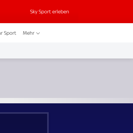
Sky Sport erleben
r Sport
Mehr