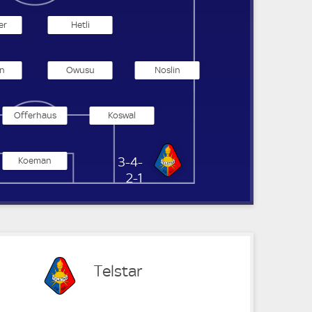
er
Hetli
n
Owusu
Noslin
Offerhaus
Koswal
Telstar
3-4-
Koeman
2-1
Telstar