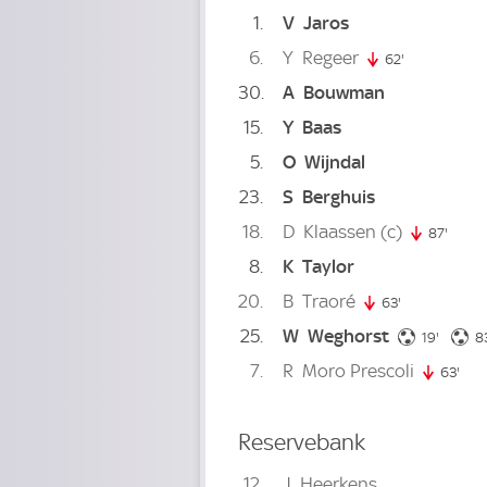
1
V
Jaros
6
Y
Regeer
62'
62. minute
30
A
Bouwman
15
Y
Baas
5
O
Wijndal
23
S
Berghuis
18
D
Klaassen
(c)
87'
87. m
8
K
Taylor
20
B
Traoré
63'
63. minute
25
W
Weghorst
19. min
19'
8
7
R
Moro Prescoli
63'
63. 
Reservebank
12
J
Heerkens