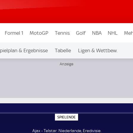
Formel 1
MotoGP
Tennis
Golf
NBA
NHL
Meh
pielplan & Ergebnisse
Tabelle
Ligen & Wettbew.
S
SPIELENDE
P
I
E
Ajax - Telstar. Niederlande, Eredivisie.