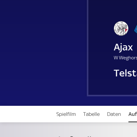
Ajax
W Weghors
Telst
Spielfilm
Tabelle
Daten
Auf