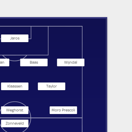
Jaros
an
Baas
Wijndal
Klaassen
Taylor
Weghorst
Moro Prescoli
Zonneveld