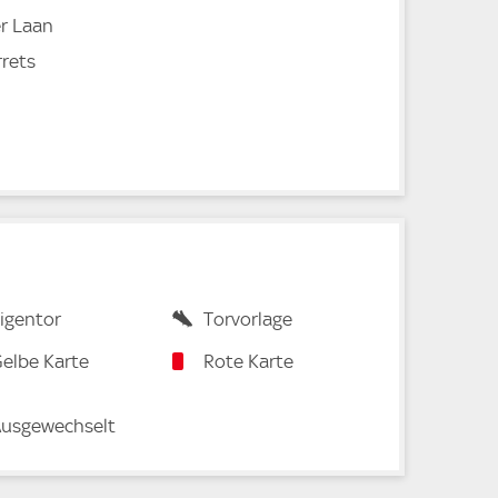
er Laan
rets
igentor
Torvorlage
elbe Karte
Rote Karte
usgewechselt