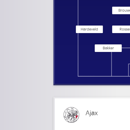
Brouw
Hardeveld
Rosse
Bakker
Ajax