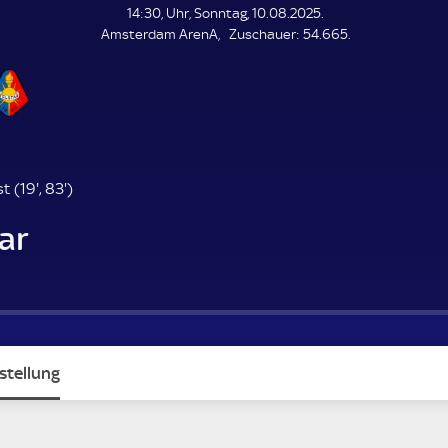
L
14:30, Uhr, Sonntag, 10.08.2025.
E
Z
Amsterdam ArenA
Zuschauer:
54.665.
N
D
u
E
s
c
h
a
u
e
1
8
t (
19'
,
83'
)
r
9
3
ar
.
.
m
m
i
i
n
n
u
u
t
t
e
e
stellung