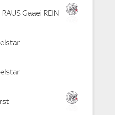
r RAUS Gaaei REIN
Telstar
Telstar
rst