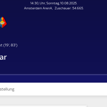
L
14:30, Uhr, Sonntag, 10.08.2025.
E
Z
Amsterdam ArenA
Zuschauer:
54.665.
N
D
u
E
s
c
h
a
u
e
1
8
t (
19'
,
83'
)
r
9
3
ar
.
.
m
m
i
i
n
n
u
u
t
t
e
e
stellung