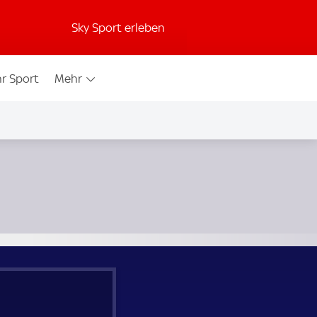
Sky Sport erleben
r Sport
Mehr