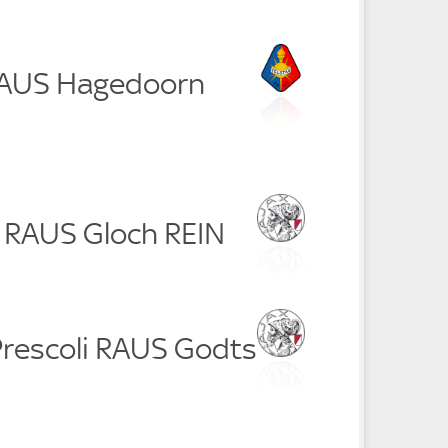
 RAUS Hagedoorn
é RAUS Gloch REIN
Prescoli RAUS Godts