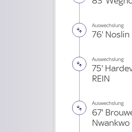
83' Wegho
Auswechslung
76' Nosli
Auswechslung
75' Harde
REIN
Auswechslung
67' Brouw
Nwankwo 