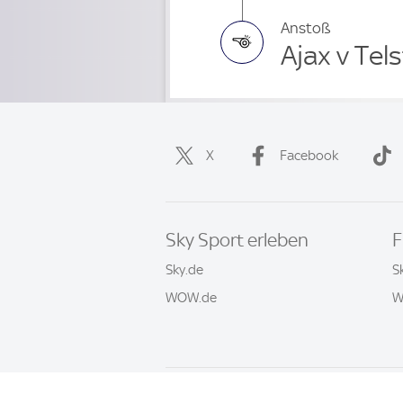
Anstoß
Ajax v Tel
X
Facebook
Sky Sport erleben
F
Sky.de
S
WOW.de
W