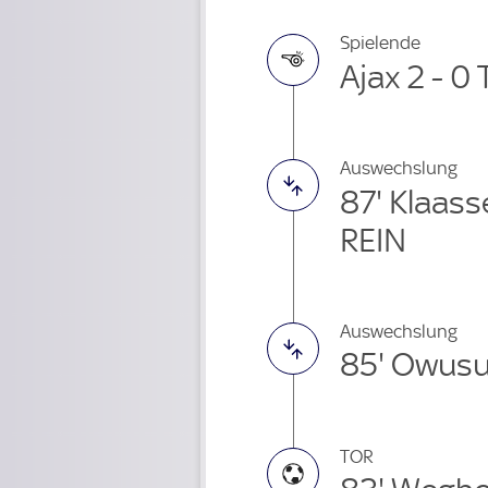
Spielende
Ajax 2 - 0 
Auswechslung
87' Klaas
REIN
Auswechslung
85' Owusu
TOR