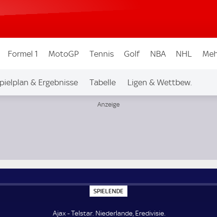
Formel 1
MotoGP
Tennis
Golf
NBA
NHL
Meh
pielplan & Ergebnisse
Tabelle
Ligen & Wettbew.
S
SPIELENDE
P
I
E
Ajax - Telstar. Niederlande, Eredivisie.