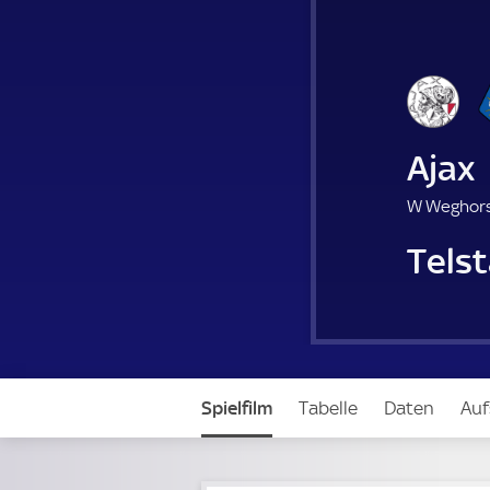
Ajax
W Weghors
Telst
Spielfilm
Tabelle
Daten
Auf