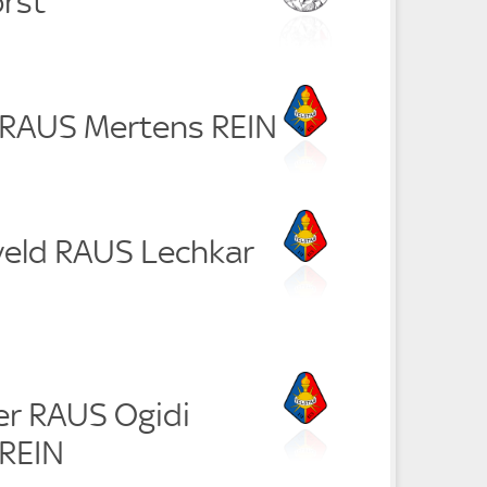
rst
n RAUS Mertens REIN
veld RAUS Lechkar
er RAUS Ogidi
REIN