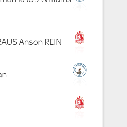
 RAUS Anson REIN
an