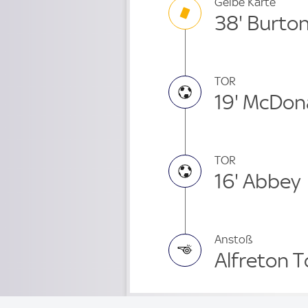
Gelbe Karte
38' Burto
TOR
19' McDo
TOR
16' Abbey
Anstoß
Alfreton 