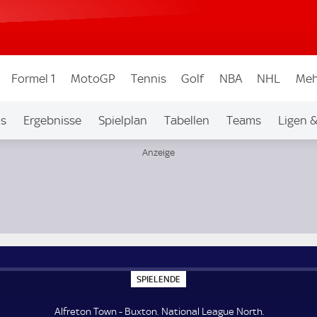
Formel 1
MotoGP
Tennis
Golf
NBA
NHL
Meh
os
Ergebnisse
Spielplan
Tabellen
Teams
Ligen 
S
SPIELENDE
P
I
E
Alfreton Town - Buxton. National League North.