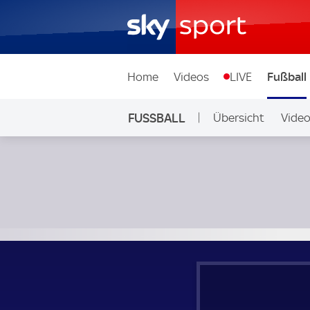
Home
Videos
LIVE
Fußball
FUSSBALL
Übersicht
Vide
Auf Sky
Alfreton Town - Buxton; National League North