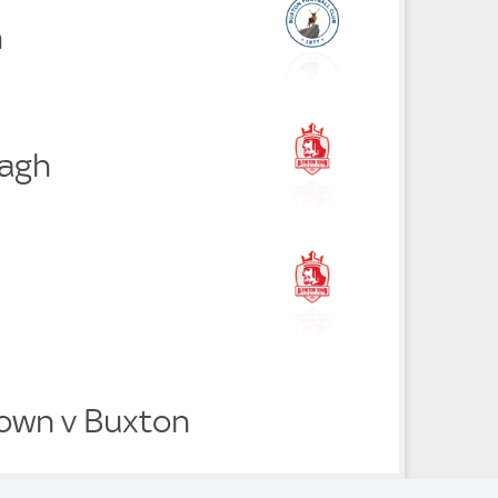
n
nagh
Town v Buxton