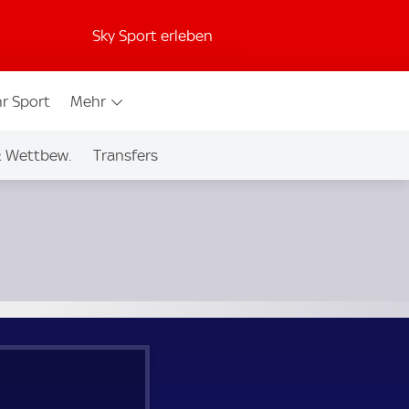
Sky Sport erleben
r Sport
Mehr
& Wettbew.
Transfers