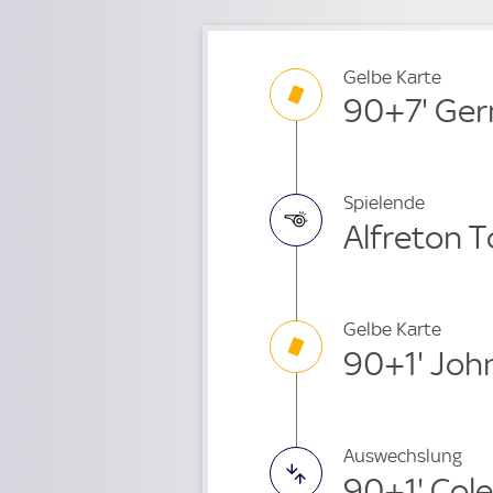
Gelbe Karte
90+7' Ge
Spielende
Alfreton T
Gelbe Karte
90+1' Joh
Auswechslung
90+1' Col