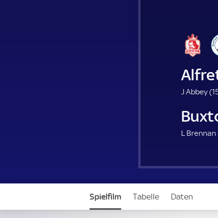
Alfr
J Abbey (
15
Buxt
L Brennan 
Spielfilm
Tabelle
Daten