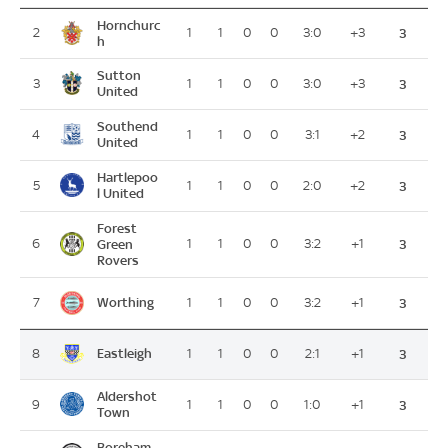
Hornchurc
2
1
1
0
0
3:0
+3
3
h
Sutton
3
1
1
0
0
3:0
+3
3
United
Southend
4
1
1
0
0
3:1
+2
3
United
Hartlepoo
5
1
1
0
0
2:0
+2
3
l United
Forest
6
Green
1
1
0
0
3:2
+1
3
Rovers
Worthing
7
1
1
0
0
3:2
+1
3
Eastleigh
8
1
1
0
0
2:1
+1
3
Aldershot
9
1
1
0
0
1:0
+1
3
Town
Boreham