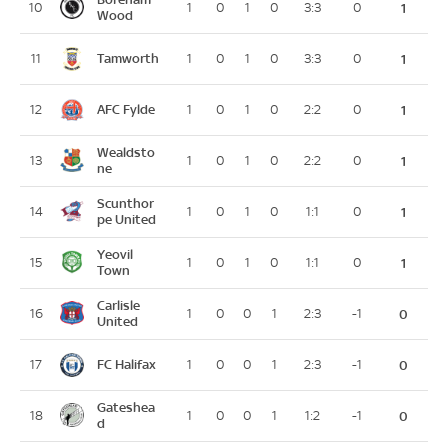
10
1
0
1
0
3:3
0
1
Wood
Tamworth
11
1
0
1
0
3:3
0
1
AFC Fylde
12
1
0
1
0
2:2
0
1
Wealdsto
13
1
0
1
0
2:2
0
1
ne
Scunthor
14
1
0
1
0
1:1
0
1
pe United
Yeovil
15
1
0
1
0
1:1
0
1
Town
Carlisle
16
1
0
0
1
2:3
-1
0
United
FC Halifax
17
1
0
0
1
2:3
-1
0
Gateshea
18
1
0
0
1
1:2
-1
0
d