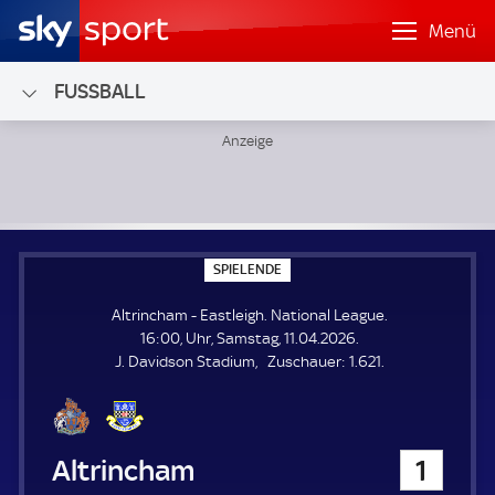
Menü
FUSSBALL
Altrincham - Eastleigh; National League
S
SPIELENDE
P
I
Altrincham - Eastleigh. National League.
E
L
16:00, Uhr, Samstag, 11.04.2026.
E
Z
J. Davidson Stadium
Zuschauer:
1.621.
N
D
u
E
s
c
h
Altrincham
1
a