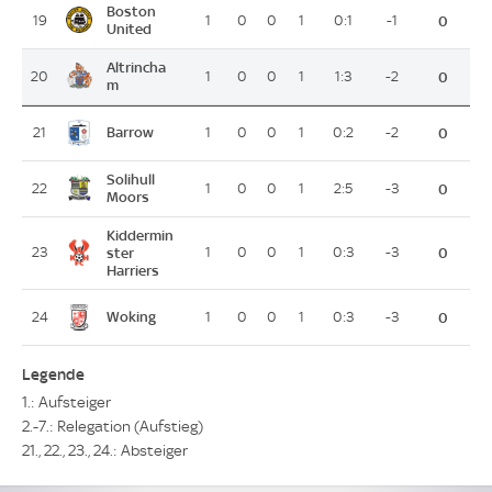
Boston
19
1
0
0
1
0:1
-1
0
United
Altrincha
20
1
0
0
1
1:3
-2
0
m
Barrow
21
1
0
0
1
0:2
-2
0
Solihull
22
1
0
0
1
2:5
-3
0
Moors
Kiddermin
23
ster
1
0
0
1
0:3
-3
0
Harriers
Woking
24
1
0
0
1
0:3
-3
0
Legende
1.: Aufsteiger
2.-7.: Relegation (Aufstieg)
21., 22., 23., 24.: Absteiger