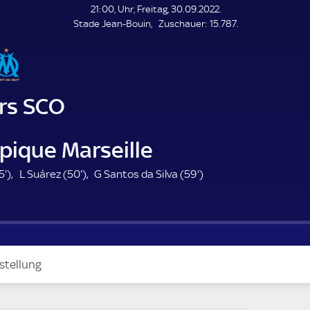
L
21:00, Uhr, Freitag, 30.09.2022.
E
Z
Stade Jean-Bouin
Zuschauer:
15.787.
N
D
u
E
s
c
h
a
rs SCO
u
e
r
pique Marseille
3
5
5
5'
)
L Suárez (
50'
)
G Santos da Silva (
59'
)
5
0
9
.
.
.
m
m
m
i
i
i
n
n
n
stellung
u
u
u
t
t
t
e
e
e