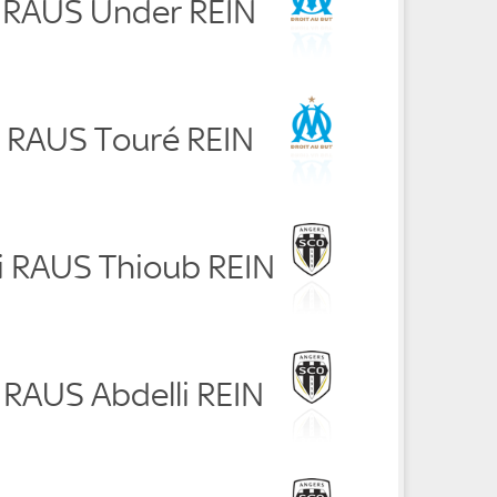
s RAUS Ünder REIN
i RAUS Touré REIN
i RAUS Thioub REIN
 RAUS Abdelli REIN