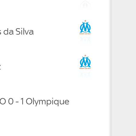
 da Silva
z
O 0 - 1 Olympique