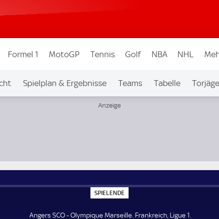
Formel 1
MotoGP
Tennis
Golf
NBA
NHL
Meh
cht
Spielplan & Ergebnisse
Teams
Tabelle
Torjäge
S
SPIELENDE
P
I
E
Angers SCO - Olympique Marseille. Frankreich, Ligue 1.