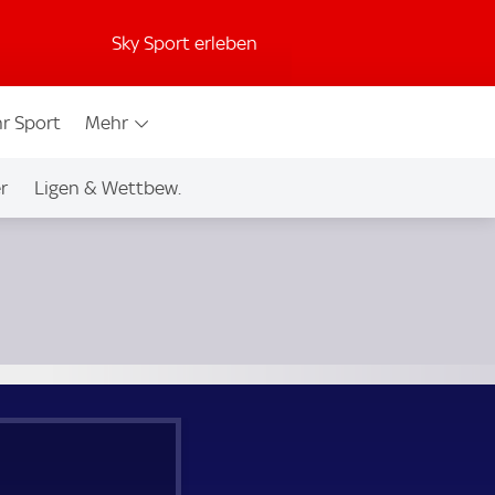
Sky Sport erleben
r Sport
Mehr
r
Ligen & Wettbew.