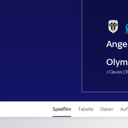
Ange
Olym
J Clauss (
3
Spielfilm
Tabelle
Daten
Auf