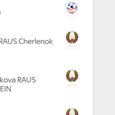
a
k RAUS Cherlenok
akova RAUS
EIN