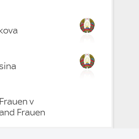
akova
sina
Frauen v
and Frauen