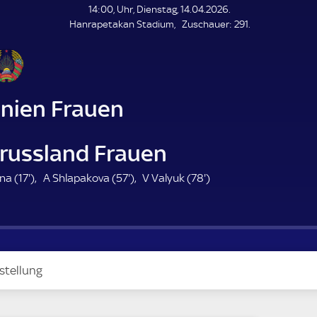
L
14:00, Uhr, Dienstag, 14.04.2026.
E
Z
Hanrapetakan Stadium
Zuschauer:
291.
N
D
u
E
s
c
h
a
nien Frauen
u
e
r
russland Frauen
1
5
7
na (
17'
)
A Shlapakova (
57'
)
V Valyuk (
78'
)
7
7
8
.
.
.
m
m
m
i
i
i
n
n
n
stellung
u
u
u
t
t
t
e
e
e