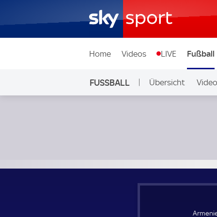
Home
Videos
LIVE
Fußball
FUSSBALL
Übersicht
Vide
Auf Sky
Armenien Frauen - Weißrussland Frauen; Fußball WM der F
Armenie