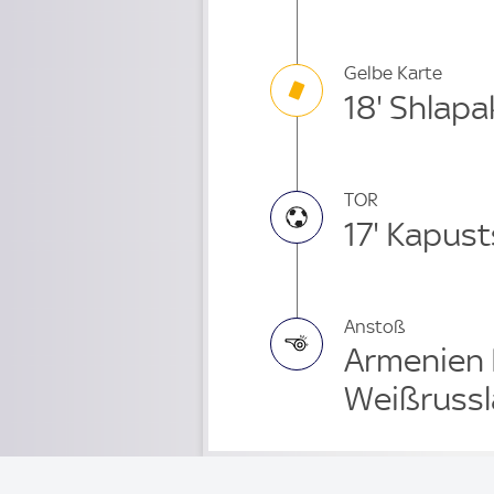
Gelbe Karte
18' Shlap
TOR
17' Kapust
Anstoß
Armenien 
Weißrussl