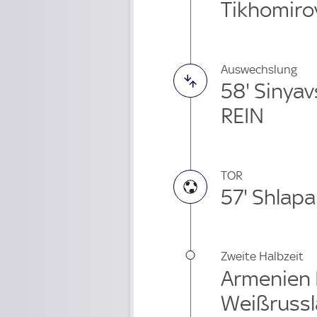
Tikhomiro
Auswechslung
58' Sinya
REIN
TOR
57' Shlap
Zweite Halbzeit
Armenien F
Weißrussl