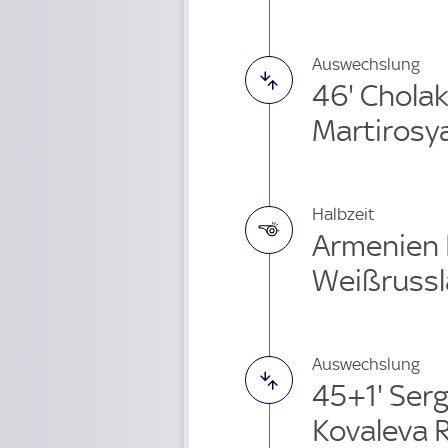
Auswechslung
46' Chola
Martirosy
Halbzeit
Armenien F
Weißrussl
Auswechslung
45+1' Ser
Kovaleva 