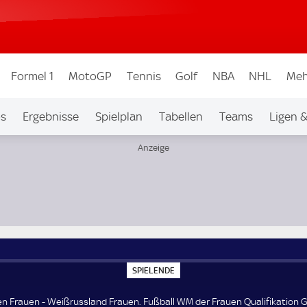
Formel 1
MotoGP
Tennis
Golf
NBA
NHL
Meh
os
Ergebnisse
Spielplan
Tabellen
Teams
Ligen 
rauen Qualifikation Group C6
S
SPIELENDE
P
I
E
n Frauen - Weißrussland Frauen. Fußball WM der Frauen Qualifikation 