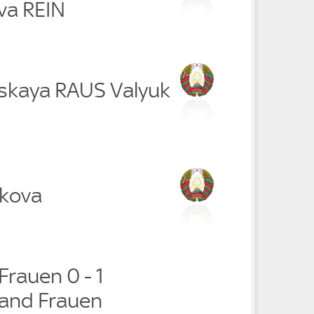
va REIN
vskaya RAUS Valyuk
akova
rauen 0 - 1
and Frauen