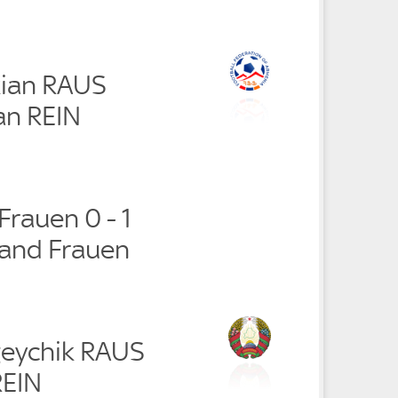
kian RAUS
an REIN
rauen 0 - 1
and Frauen
geychik RAUS
REIN