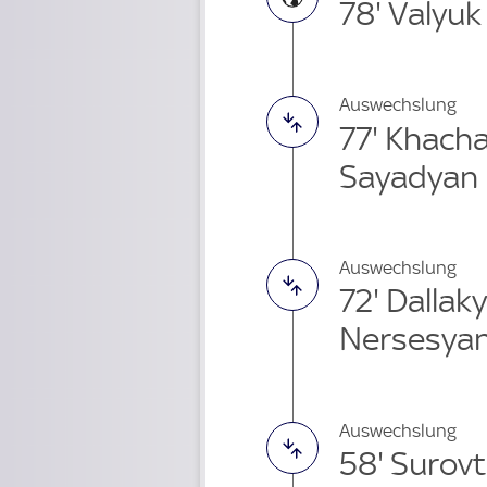
78' Valyuk
Auswechslung
77' Khach
Sayadyan 
Auswechslung
72' Dalla
Nersesyan
Auswechslung
58' Surov