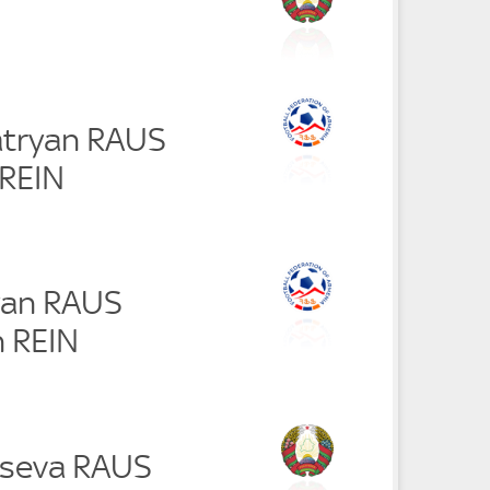
atryan RAUS
REIN
kyan RAUS
 REIN
tseva RAUS