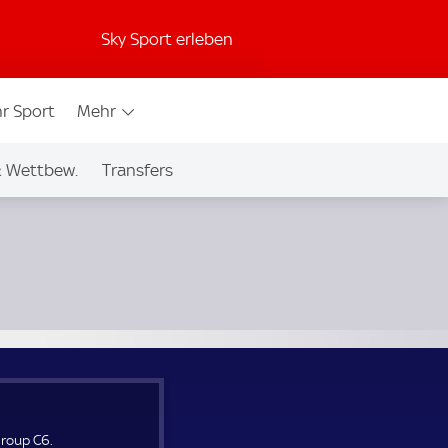
Sky Sport erleben
r Sport
Mehr
& Wettbew.
Transfers
Group C6.