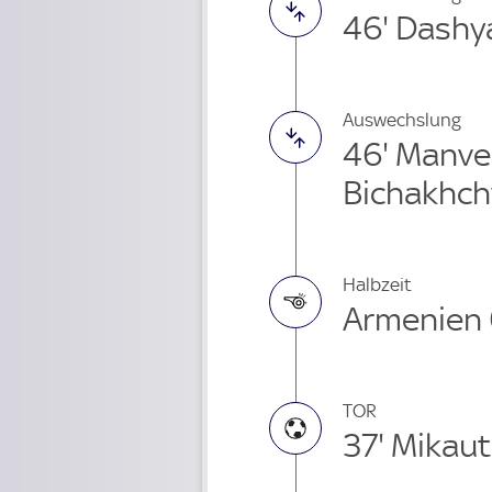
46' Dashy
Auswechslung
46' Manve
Bichakhch
Halbzeit
Armenien 
TOR
37' Mikau