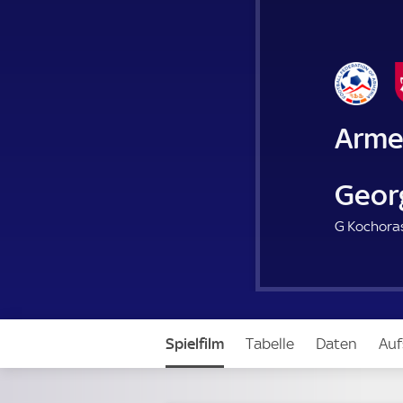
Arme
Geor
G Kochorash
Spielfilm
Tabelle
Daten
Auf