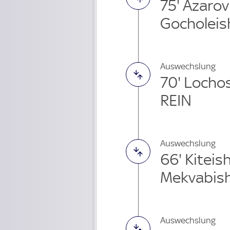
75' Azaro
Gocholeish
Auswechslung
70' Lochos
REIN
Auswechslung
66' Kiteis
Mekvabishv
Auswechslung