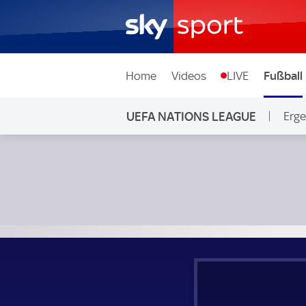
Home
Videos
LIVE
Fußball
UEFA NATIONS LEAGUE
Erge
Armenien - Georgien; UEFA Nations League Relegation Pla