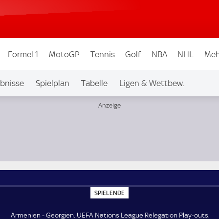
Formel 1
MotoGP
Tennis
Golf
NBA
NHL
Meh
bnisse
Spielplan
Tabelle
Ligen & Wettbew.
y-outs
S
SPIELENDE
P
I
E
Armenien - Georgien. UEFA Nations League Relegation Play-outs.