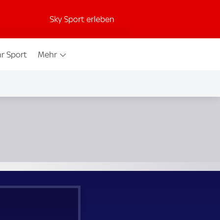
Sky Sport erleben
r Sport
Mehr