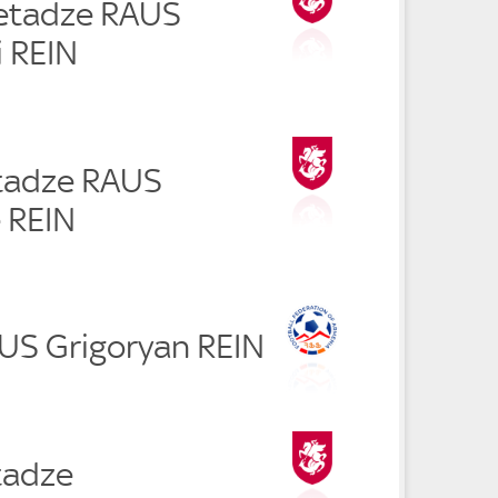
etadze RAUS
i REIN
tadze RAUS
 REIN
AUS Grigoryan REIN
tadze