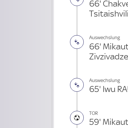
66' Chakv
Tsitaishvil
Auswechslung
66' Mikau
Zivzivadze
Auswechslung
65' Iwu R
TOR
59' Mikau