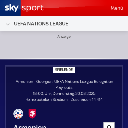
Menü
UEFA NATIONS LEAGUE
Armenien - Georgien; UEFA Nations League Relegation Pla
S
SPIELENDE
P
I
Armenien - Georgien. UEFA Nations League Relegation
E
L
Play-outs.
E
18:00, Uhr, Donnerstag, 20.03.2025.
N
D
Z
Hanrapetakan Stadium
Zuschauer:
14.414.
E
u
s
c
h
Armenien
0