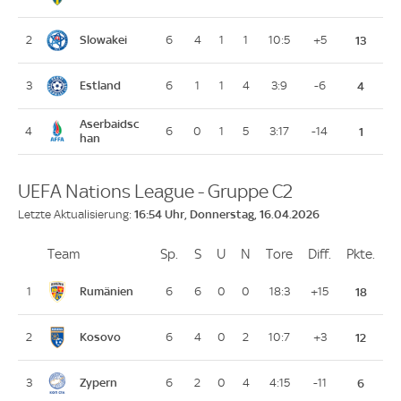
Slowakei
2
6
4
1
1
10:5
+5
13
Estland
3
6
1
1
4
3:9
-6
4
Aserbaidsc
4
6
0
1
5
3:17
-14
1
han
UEFA Nations League - Gruppe C2
16:54 Uhr, Donnerstag, 16.04.2026
Letzte Aktualisierung:
Team
Team
Sp.
Spiele
S
Siege
U
Unentschieden
N
Niederlagen
Tore
Tore
Diff.
Differenz
Pkte.
Pun
Platz
Rumänien
1
6
6
0
0
18:3
+15
18
Kosovo
2
6
4
0
2
10:7
+3
12
Zypern
3
6
2
0
4
4:15
-11
6