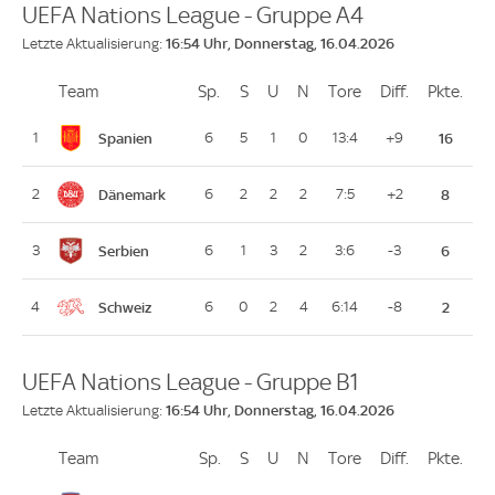
UEFA Nations League - Gruppe A4
16:54 Uhr, Donnerstag, 16.04.2026
Letzte Aktualisierung:
Team
Team
Sp.
Spiele
S
Siege
U
Unentschieden
N
Niederlagen
Tore
Tore
Diff.
Differenz
Pkte.
Pun
Platz
Spanien
1
6
5
1
0
13:4
+9
16
Dänemark
2
6
2
2
2
7:5
+2
8
Serbien
3
6
1
3
2
3:6
-3
6
Schweiz
4
6
0
2
4
6:14
-8
2
UEFA Nations League - Gruppe B1
16:54 Uhr, Donnerstag, 16.04.2026
Letzte Aktualisierung:
Team
Team
Sp.
Spiele
S
Siege
U
Unentschieden
N
Niederlagen
Tore
Tore
Diff.
Differenz
Pkte.
Pun
Platz