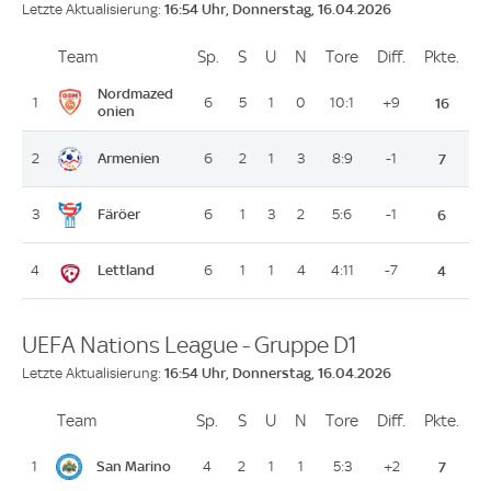
16:54 Uhr, Donnerstag, 16.04.2026
Letzte Aktualisierung:
Team
Team
Sp.
Spiele
S
Siege
U
Unentschieden
N
Niederlagen
Tore
Tore
Diff.
Differenz
Pkte.
Pun
Platz
Nordmazed
1
6
5
1
0
10:1
+9
16
onien
Armenien
2
6
2
1
3
8:9
-1
7
Färöer
3
6
1
3
2
5:6
-1
6
Lettland
4
6
1
1
4
4:11
-7
4
UEFA Nations League - Gruppe D1
16:54 Uhr, Donnerstag, 16.04.2026
Letzte Aktualisierung:
Team
Team
Sp.
Spiele
S
Siege
U
Unentschieden
N
Niederlagen
Tore
Tore
Diff.
Differenz
Pkte.
Pun
Platz
San Marino
1
4
2
1
1
5:3
+2
7