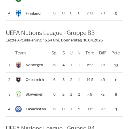
Finnland
4
6
0
0
6
2:13
-11
0
UEFA Nations League - Gruppe B3
16:54 Uhr, Donnerstag, 16.04.2026
Letzte Aktualisierung:
Team
Team
Sp.
Spiele
S
Siege
U
Unentschieden
N
Niederlagen
Tore
Tore
Diff.
Differenz
Pkte.
Pun
Platz
Norwegen
1
6
4
1
1
15:7
+8
13
Österreich
2
6
3
2
1
14:5
+9
11
Slowenien
3
6
2
2
2
7:9
-2
8
Kasachstan
4
6
0
1
5
0:15
-15
1
UEFA Nations League - Gruppe B4