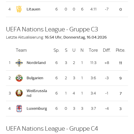
Litauen
4
6
0
0
6
4:11
-7
0
UEFA Nations League - Gruppe C3
16:54 Uhr, Donnerstag, 16.04.2026
Letzte Aktualisierung:
Team
Team
Sp.
Spiele
S
Siege
U
Unentschieden
N
Niederlagen
Tore
Tore
Diff.
Differenz
Pkte.
Pun
Platz
Nordirland
1
6
3
2
1
11:3
+8
11
Bulgarien
2
6
2
3
1
3:6
-3
9
Weißrussla
3
6
1
4
1
3:4
-1
7
nd
Luxemburg
4
6
0
3
3
3:7
-4
3
UEFA Nations League - Gruppe C4