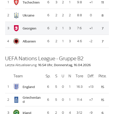
Tschechien
1
6
3
2
1
9:8
+1
11
Ukraine
2
6
2
2
2
8:8
0
8
Georgien
3
6
2
1
3
7:6
+1
7
Albanien
4
6
2
1
3
4:6
-2
7
UEFA Nations League - Gruppe B2
16:54 Uhr, Donnerstag, 16.04.2026
Letzte Aktualisierung:
Team
Team
Sp.
Spiele
S
Siege
U
Unentschieden
N
Niederlagen
Tore
Tore
Diff.
Differenz
Pkte.
Pun
Platz
England
1
6
5
0
1
16:3
+13
15
Griechenlan
2
6
5
0
1
11:4
+7
15
d
Irland
3
6
2
0
4
3:12
-9
6