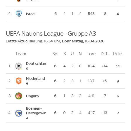
Israel
4
6
1
1
4
5:13
-8
4
UEFA Nations League - Gruppe A3
16:54 Uhr, Donnerstag, 16.04.2026
Letzte Aktualisierung:
Team
Team
Sp.
Spiele
S
Siege
U
Unentschieden
N
Niederlagen
Tore
Tore
Diff.
Differenz
Pkte.
Pun
Platz
Deutschlan
1
6
4
2
0
18:4
+14
14
d
Niederland
2
6
2
3
1
13:7
+6
9
e
Ungarn
3
6
1
3
2
4:11
-7
6
Bosnien-
4
Herzegowin
6
0
2
4
4:17
-13
2
a