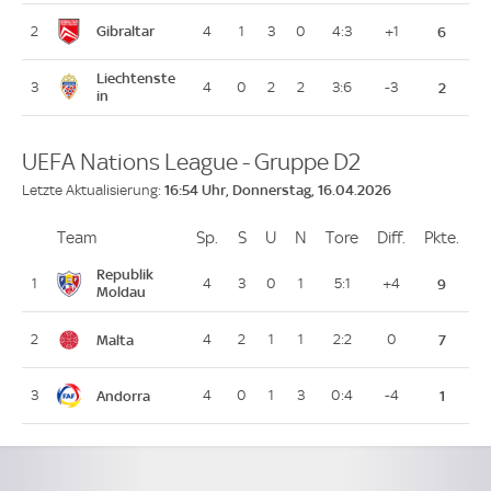
Gibraltar
2
4
1
3
0
4:3
+1
6
Liechtenste
3
4
0
2
2
3:6
-3
2
in
UEFA Nations League - Gruppe D2
16:54 Uhr, Donnerstag, 16.04.2026
Letzte Aktualisierung:
Team
Team
Sp.
Spiele
S
Siege
U
Unentschieden
N
Niederlagen
Tore
Tore
Diff.
Differenz
Pkte.
Pun
Platz
Republik
1
4
3
0
1
5:1
+4
9
Moldau
Malta
2
4
2
1
1
2:2
0
7
Andorra
3
4
0
1
3
0:4
-4
1