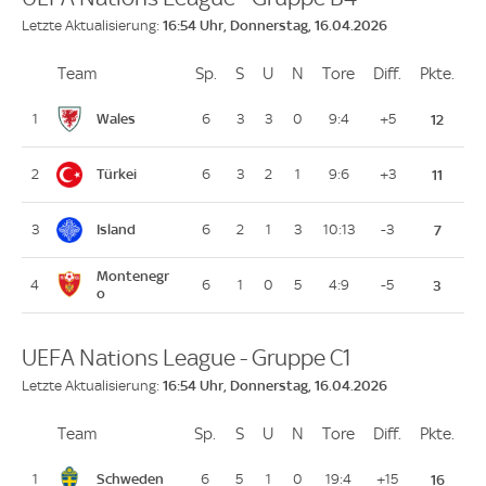
16:54 Uhr, Donnerstag, 16.04.2026
Letzte Aktualisierung:
Team
Team
Sp.
Spiele
S
Siege
U
Unentschieden
N
Niederlagen
Tore
Tore
Diff.
Differenz
Pkte.
Pun
Platz
Wales
1
6
3
3
0
9:4
+5
12
Türkei
2
6
3
2
1
9:6
+3
11
Island
3
6
2
1
3
10:13
-3
7
Montenegr
4
6
1
0
5
4:9
-5
3
o
UEFA Nations League - Gruppe C1
16:54 Uhr, Donnerstag, 16.04.2026
Letzte Aktualisierung:
Team
Team
Sp.
Spiele
S
Siege
U
Unentschieden
N
Niederlagen
Tore
Tore
Diff.
Differenz
Pkte.
Pun
Platz
Schweden
1
6
5
1
0
19:4
+15
16