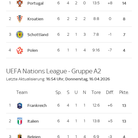
Portugal
1
6
4
2
0
13:5
+8
14
Kroatien
2
6
2
2
2
8:8
0
8
Schottland
3
6
2
1
3
7:8
-1
7
Polen
4
6
1
1
4
9:16
-7
4
UEFA Nations League - Gruppe A2
16:54 Uhr, Donnerstag, 16.04.2026
Letzte Aktualisierung:
Team
Team
Sp.
Spiele
S
Siege
U
Unentschieden
N
Niederlagen
Tore
Tore
Diff.
Differenz
Pkte.
Pun
Platz
Frankreich
1
6
4
1
1
12:6
+6
13
Italien
2
6
4
1
1
13:8
+5
13
Belgien
3
6
1
1
4
6:9
-3
4