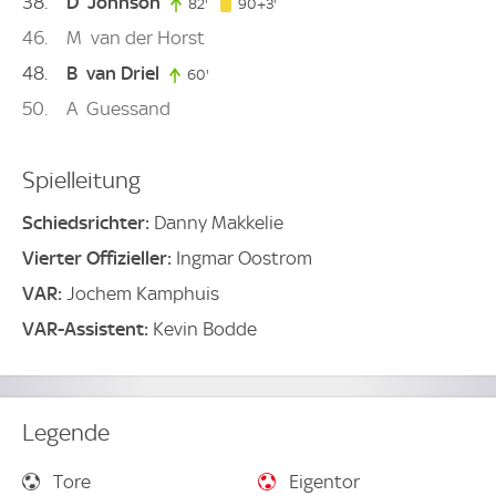
38
D
Johnson
93. minute
82'
82. minute
90+3'
46
M
van der Horst
48
B
van Driel
60'
60. minute
50
A
Guessand
Spielleitung
Schiedsrichter:
Danny Makkelie
Vierter Offizieller:
Ingmar Oostrom
VAR:
Jochem Kamphuis
VAR-Assistent:
Kevin Bodde
Legende
Tore
Eigentor