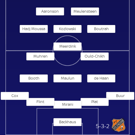
Aaronson
Meulensteen
Hadj Moussa
Kozlowski
Boutrah
Meerdink
Muhren
Ould-Chikh
Booth
Maulun
de Haan
Cox
Buur
Flint
Plat
Mirani
Backhaus
FC Volendam
5-3-2