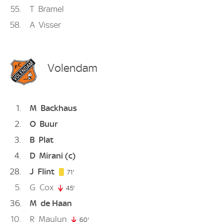
55
T
Bramel
58
A
Visser
Volendam
1
M
Backhaus
2
O
Buur
3
B
Plat
4
D
Mirani
(c)
28
J
Flint
71. minute
71'
5
G
Cox
45'
45. minute
36
M
de Haan
10
R
Maulun
60'
60. minute