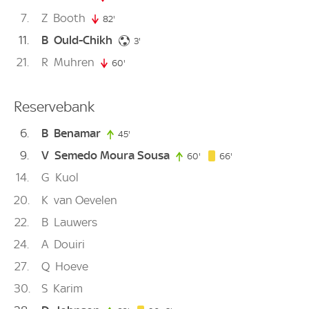
7
Z
Booth
82'
82. minute
11
B
Ould-Chikh
3. minute
3'
21
R
Muhren
60'
60. minute
Reservebank
6
B
Benamar
45'
45. minute
9
V
Semedo Moura Sousa
66. minute
60'
60. minute
66'
14
G
Kuol
20
K
van Oevelen
22
B
Lauwers
24
A
Douiri
27
Q
Hoeve
30
S
Karim