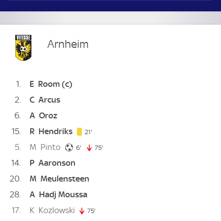
Arnheim
1
E
Room
(c)
2
C
Arcus
6
A
Oroz
15
R
Hendriks
21. minute
21'
5
M
Pinto
6. minute
6'
75'
75. minute
14
P
Aaronson
20
M
Meulensteen
28
A
Hadj Moussa
17
K
Kozlowski
75'
75. minute