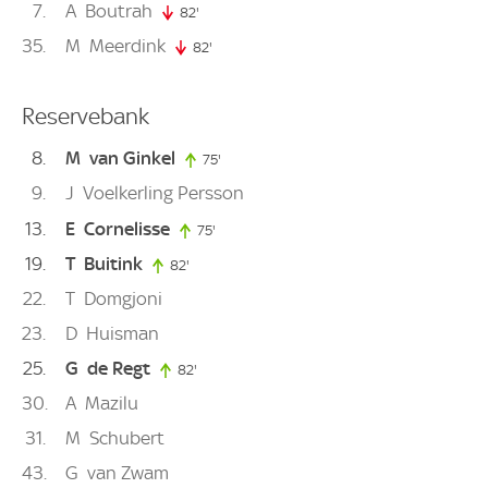
7
A
Boutrah
82'
82. minute
35
M
Meerdink
82'
82. minute
Reservebank
8
M
van Ginkel
75'
75. minute
9
J
Voelkerling Persson
13
E
Cornelisse
75'
75. minute
19
T
Buitink
82'
82. minute
22
T
Domgjoni
23
D
Huisman
25
G
de Regt
82'
82. minute
30
A
Mazilu
31
M
Schubert
43
G
van Zwam