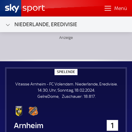
Menü
NIEDERLANDE, EREDIVISIE
Vitesse Arnheim - FC Volendam; Niederlande, Eredivisie
S
SPIELENDE
P
I
Vitesse Arnheim - FC Volendam. Niederlande, Eredivisie.
E
L
14:30, Uhr, Sonntag, 18.02.2024.
E
Z
GelreDome
Zuschauer:
18.817.
N
D
u
E
s
c
h
Vitesse Arnheim
1
a