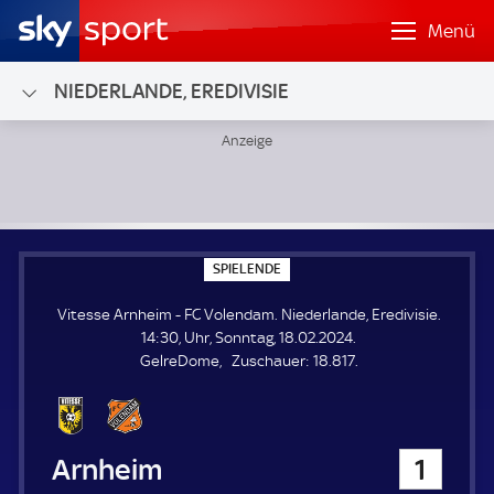
Menü
NIEDERLANDE, EREDIVISIE
Vitesse Arnheim - FC Volendam; Niederlande, Eredivisie
S
SPIELENDE
P
I
Vitesse Arnheim - FC Volendam. Niederlande, Eredivisie.
E
L
14:30, Uhr, Sonntag, 18.02.2024.
E
Z
GelreDome
Zuschauer:
18.817.
N
D
u
E
s
c
h
Vitesse Arnheim
1
a