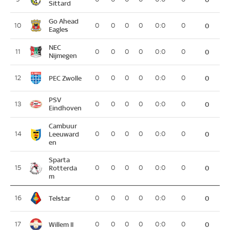
Sittard
Go Ahead
10
0
0
0
0
0:0
0
0
Eagles
NEC
11
0
0
0
0
0:0
0
0
Nijmegen
PEC Zwolle
12
0
0
0
0
0:0
0
0
PSV
13
0
0
0
0
0:0
0
0
Eindhoven
Cambuur
14
Leeuward
0
0
0
0
0:0
0
0
en
Sparta
15
Rotterda
0
0
0
0
0:0
0
0
m
Telstar
16
0
0
0
0
0:0
0
0
Willem II
17
0
0
0
0
0:0
0
0