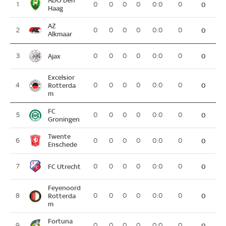
ADO Den
1
0
0
0
0
0:0
0
0
Haag
AZ
2
0
0
0
0
0:0
0
0
Alkmaar
Ajax
3
0
0
0
0
0:0
0
0
Excelsior
4
Rotterda
0
0
0
0
0:0
0
0
m
FC
5
0
0
0
0
0:0
0
0
Groningen
Twente
6
0
0
0
0
0:0
0
0
Enschede
FC Utrecht
7
0
0
0
0
0:0
0
0
Feyenoord
8
Rotterda
0
0
0
0
0:0
0
0
m
Fortuna
9
0
0
0
0
0:0
0
0