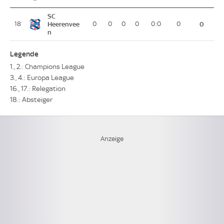
SC
18
Heerenvee
0
0
0
0
0:0
0
0
n
Legende
1., 2.: Champions League
3., 4.: Europa League
16., 17.: Relegation
18.: Absteiger