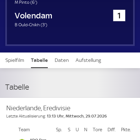
u
6
M Pinto (
6'
)
e
.
FC Volendam
1
r
m
i
3
B Ould-Chikh (
3'
)
n
.
u
m
t
i
e
n
u
Spielfilm
Tabelle
Daten
Aufstellung
t
e
Tabelle
Niederlande, Eredivisie
13:13 Uhr, Mittwoch, 29.07.2026
Letzte Aktualisierung:
Team
Team
Sp.
Spiele
S
Siege
U
Unentschieden
N
Niederlagen
Tore
Tore
Diff.
Differenz
Pkte.
Pun
Platz