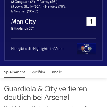
u
2
5
M Ødegaard (
2'
)
T Partey (
56'
)
e
.
6
6
7
M Lewis-Skelly (
62'
)
K Havertz (
76'
)
r
m
9
2
.
6
E Nwaneri (
90+3'
)
i
3
.
m
.
Manchester City
1
n
.
m
i
m
u
m
i
n
i
5
E Haaland (
55'
)
t
i
n
u
n
5
e
n
u
t
u
.
u
t
e
t
m
t
e
e
i
Hier gibt's die Highlights im Video
e
n
u
t
Clo
e
se
Spielbericht
Spielfilm
Tabelle
News & Video
Daten
Aufstellung
Live
Guardiola & City verlieren
deutlich bei Arsenal