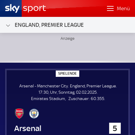
Menü
ENGLAND, PREMIER LEAGUE
Arsenal - Manchester City; England, Premier League
S
SPIELENDE
P
I
Arsenal - Manchester City. England, Premier League.
E
L
17:30, Uhr, Sonntag, 02.02.2025.
E
Z
Emirates Stadium
Zuschauer:
60.355.
N
D
u
E
s
c
h
Arsenal
5
a