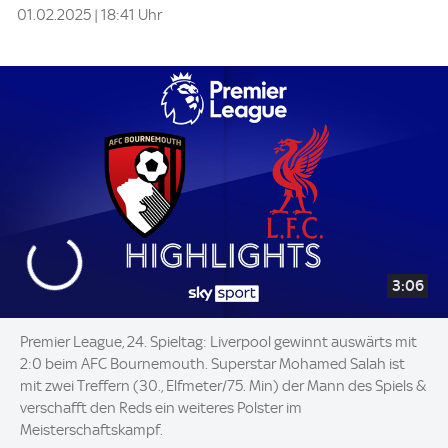
01.02.2025 | 18:41 Uhr
3:06
Premier League, 24. Spieltag: Liverpool gewinnt auswärts mit
2:0 beim AFC Bournemouth. Superstar Mohamed Salah ist
mit zwei Treffern (30., Elfmeter/75. Min) der Mann des Spiels &
verschafft den Reds ein weiteres Polster im
Meisterschaftskampf.