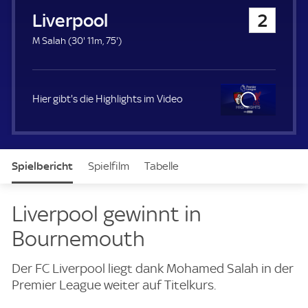
u
Liverpool
2
e
r
3
7
M Salah (
30'
11m,
75'
)
0
5
.
.
m
m
i
i
Hier gibt's die Highlights im Video
n
n
u
u
t
t
Clo
e
e
se
Spielbericht
Spielfilm
Tabelle
News & Video
Daten
Aufstellung
Live
Liverpool gewinnt in
Bournemouth
Der FC Liverpool liegt dank Mohamed Salah in der
Premier League weiter auf Titelkurs.