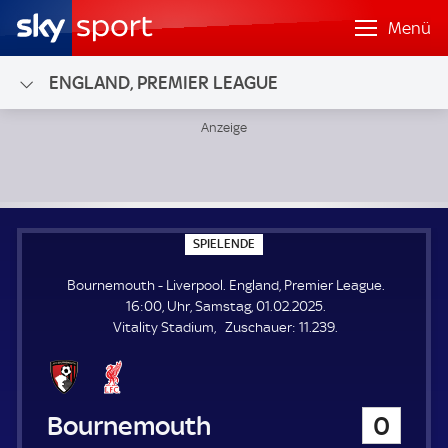
Menü
ENGLAND, PREMIER LEAGUE
Bournemouth - Liverpool; England, Premier League
S
SPIELENDE
P
I
Bournemouth - Liverpool. England, Premier League.
E
L
16:00, Uhr, Samstag, 01.02.2025.
E
Z
Vitality Stadium
Zuschauer:
11.239.
N
D
u
E
s
c
h
Bournemouth
0
a