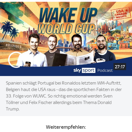
27:17
Spanien schlägt Portugal bei Ronaldos letztem WM-Auftritt,
Belgien haut die USA raus - das die sportlichen Fakten in der
33. Folge von WUWC. So richtig emotional werden Sven
Töllner und Felix Fischer allerdings beim Thema Donald
Trump.
Weiterempfehlen: