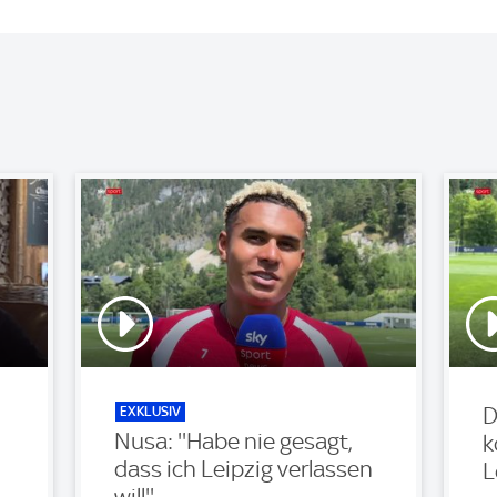
EXKLUSIV
D
Nusa: ''Habe nie gesagt,
k
dass ich Leipzig verlassen
L
will''