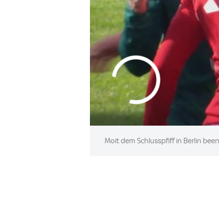
Moit dem Schlusspfiff in Berlin been