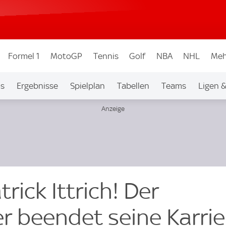
Formel 1
MotoGP
Tennis
Golf
NBA
NHL
Meh
os
Ergebnisse
Spielplan
Tabellen
Teams
Ligen 
trick Ittrich! Der
r beendet seine Karrie