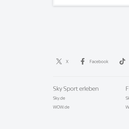
X
Facebook
Sky Sport erleben
F
Sky.de
S
WOW.de
W