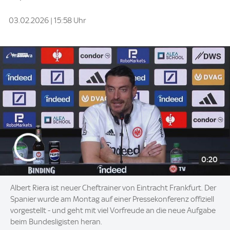
03.02.2026 | 15:58 Uhr
0:20
Albert Riera ist neuer Cheftrainer von Eintracht Frankfurt. Der
Spanier wurde am Montag auf einer Pressekonferenz offiziell
vorgestellt - und geht mit viel Vorfreude an die neue Aufgabe
beim Bundesligisten heran.