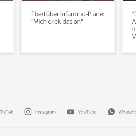
Eberl über Infantino-Pläne:
"
"Mich ekelt das an"
A
I
V
TikTok
Instagram
YouTube
WhatsA