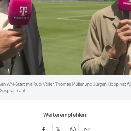
chen WM-Start mit Rudi Völler, Thomas Müller und Jürgen Klopp hat für
 Gespräch auf.
Weiterempfehlen: