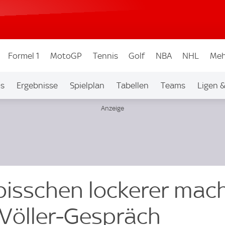
Formel 1
MotoGP
Tennis
Golf
NBA
NHL
Meh
os
Ergebnisse
Spielplan
Tabellen
Teams
Ligen 
 bisschen lockerer mac
 Völler-Gespräch