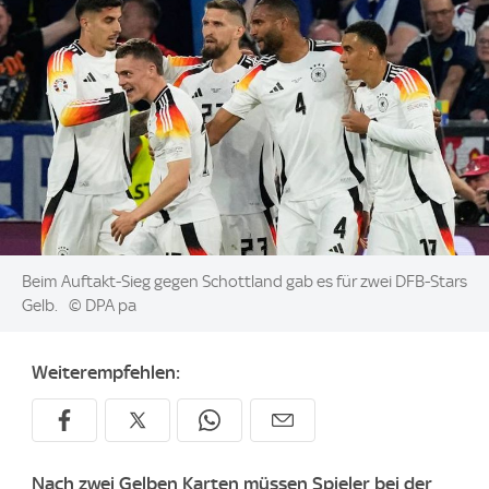
Image:
Beim Auftakt-Sieg gegen Schottland gab es für zwei DFB-Stars
Gelb.
© DPA pa
Weiterempfehlen:
Nach zwei Gelben Karten müssen Spieler bei der