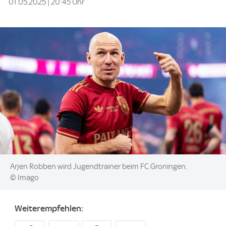
01.05.2025 | 20:45 Uhr
Image:
Arjen Robben wird Jugendtrainer beim FC Groningen.
© Imago
Weiterempfehlen: