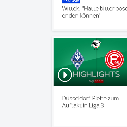
EXKLUSIV
Wittek: ''Hätte bitter bös
enden können''
Düsseldorf-Pleite zum
Auftakt in Liga 3