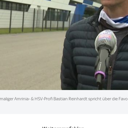
iger Amrinia- & HSV-Profi Bastian Reinhardt spricht über die Favori