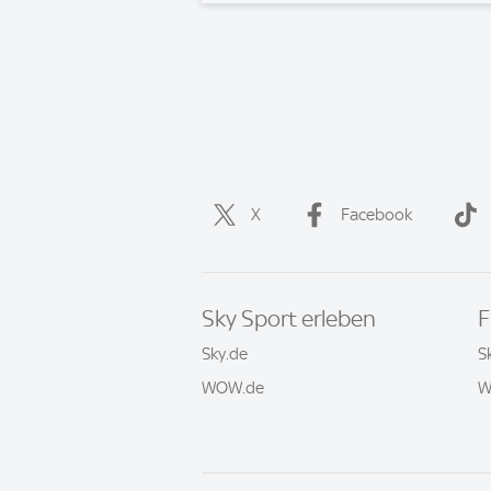
X
Facebook
Sky Sport erleben
F
Sky.de
S
WOW.de
W