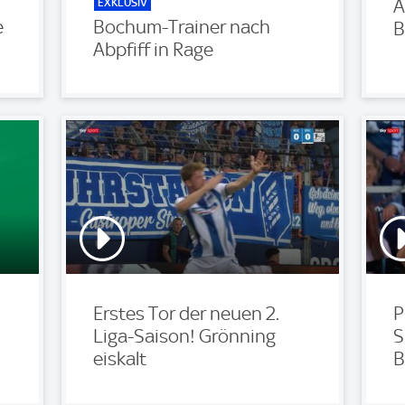
EXKLUSIV
A
e
Bochum-Trainer nach
B
Abpfiff in Rage
Erstes Tor der neuen 2.
P
Liga-Saison! Grönning
S
eiskalt
B