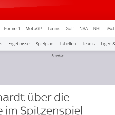
Formel 1
MotoGP
Tennis
Golf
NBA
NHL
Meh
os
Ergebnisse
Spielplan
Tabellen
Teams
Ligen 
hardt über die
e im Spitzenspiel