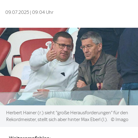
09.07.2025 | 09:04 Uhr
Image:
Herbert Hainer (r.) sieht "große Herausforderungen" für den
Rekordmeister, stellt sich aber hinter Max Eberl (l.).
© Imago