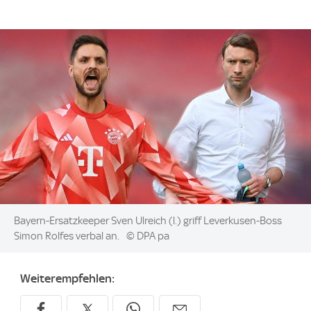
Image:
Bayern-Ersatzkeeper Sven Ulreich (l.) griff Leverkusen-Boss
Simon Rolfes verbal an.
© DPA pa
Weiterempfehlen: