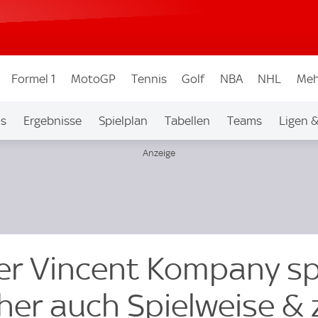
Formel 1
MotoGP
Tennis
Golf
NBA
NHL
Meh
os
Ergebnisse
Spielplan
Tabellen
Teams
Ligen 
er Vincent Kompany sp
her auch Spielweise & 