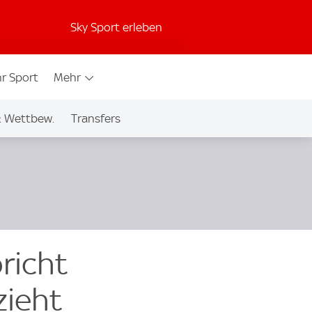
Sky Sport erleben
r Sport
Mehr
& Wettbew.
Transfers
richt
zieht