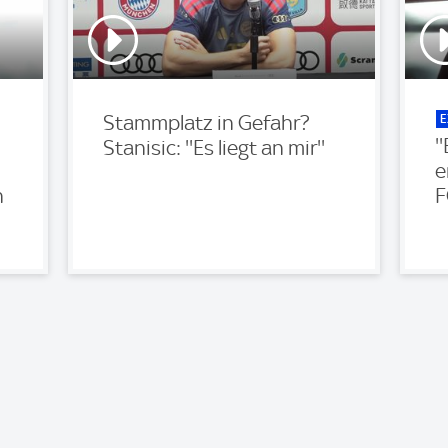
E
Stammplatz in Gefahr?
'
Stanisic: ''Es liegt an mir''
e
n
F