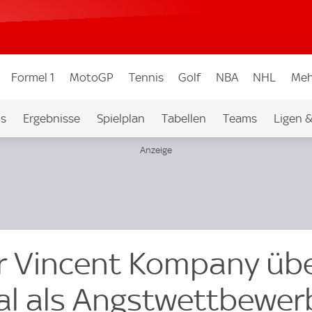
Formel 1
MotoGP
Tennis
Golf
NBA
NHL
Meh
os
Ergebnisse
Spielplan
Tabellen
Teams
Ligen 
r Vincent Kompany üb
al als Angstwettbewer