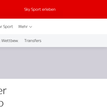
Sky Sport erleben
r Sport
Mehr
& Wettbew.
Transfers
er
b