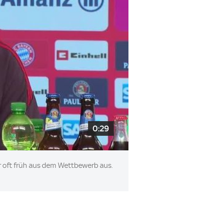
0:29
er oft früh aus dem Wettbewerb aus.