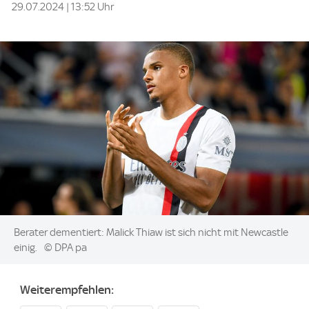
29.07.2024 | 13:52 Uhr
Image:
Berater dementiert: Malick Thiaw ist sich nicht mit Newcastle
einig.
© DPA pa
Weiterempfehlen: