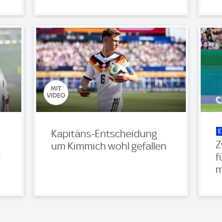
E
Kapitäns-Entscheidung
Z
um Kimmich wohl gefallen
-
f
m