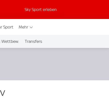
Sky Sport erleben
r Sport
Mehr
& Wettbew.
Transfers
av