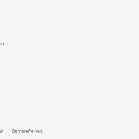
pp
en
Barrierefreiheit