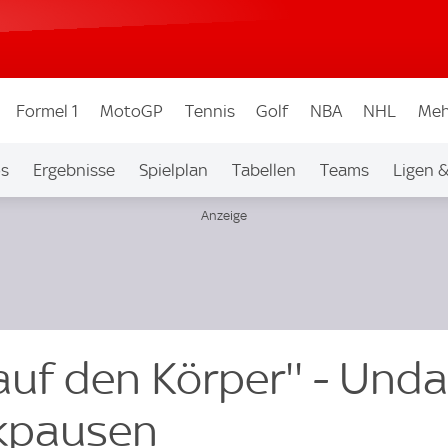
Formel 1
MotoGP
Tennis
Golf
NBA
NHL
Meh
os
Ergebnisse
Spielplan
Tabellen
Teams
Ligen 
 auf den Körper'' - Und
nkpausen