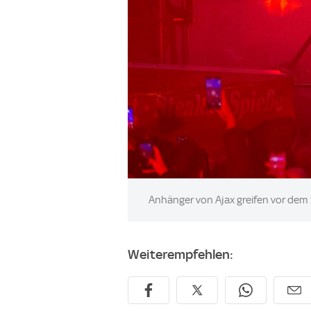
Image:
Anhänger von Ajax greifen vor dem 
Weiterempfehlen: