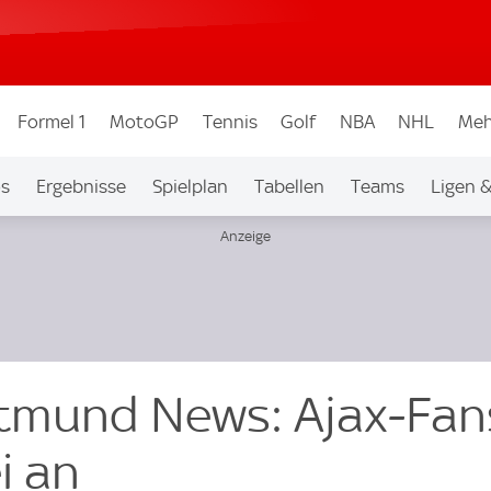
Formel 1
MotoGP
Tennis
Golf
NBA
NHL
Meh
os
Ergebnisse
Spielplan
Tabellen
Teams
Ligen 
rtmund News: Ajax-Fan
i an