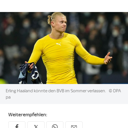
Image:
Erling Haaland könnte den BVB im Sommer verlassen.
© DPA
pa
Weiterempfehlen: