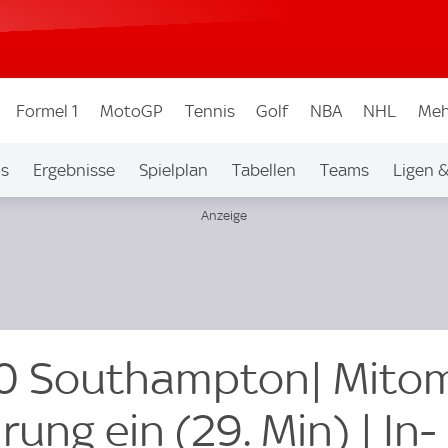
Formel 1
MotoGP
Tennis
Golf
NBA
NHL
Meh
os
Ergebnisse
Spielplan
Tabellen
Teams
Ligen 
0 Southampton| Mito
rung ein (29. Min) | In-