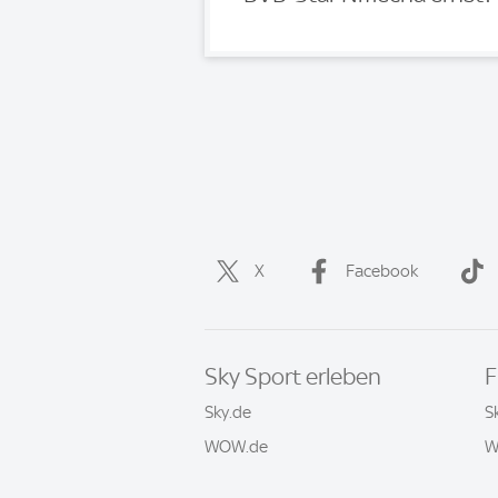
X
Facebook
Sky Sport erleben
F
Sky.de
S
WOW.de
W