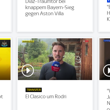
E
Diaz-Traumtor bei
"
knappem Bayern-Sieg
H
gegen Aston Villa
K
TRANSFER
'
ot
El Clasico um Rodri
J
N
o