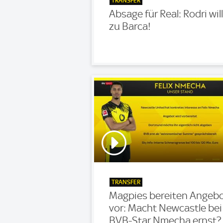
TRANSFER
Absage für Real: Rodri will
zu Barca!
TRANSFER
Magpies bereiten Angeb
vor: Macht Newcastle bei
BVB-Star Nmecha ernst?