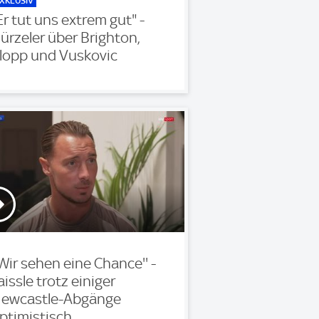
XKLUSIV
Er tut uns extrem gut" -
ürzeler über Brighton,
lopp und Vuskovic
'Wir sehen eine Chance'' -
aissle trotz einiger
ewcastle-Abgänge
ptimistisch