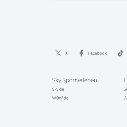
X
Facebook
Sky Sport erleben
F
Sky.de
S
WOW.de
W