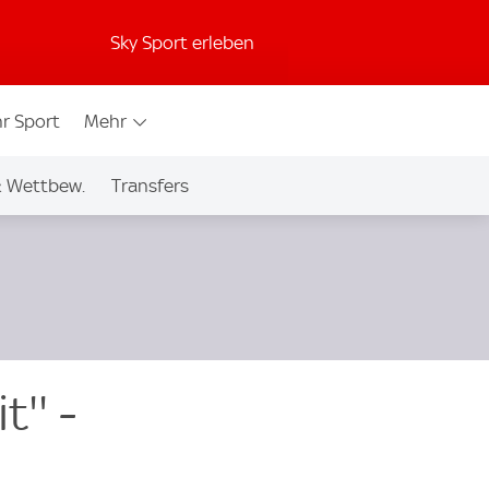
Sky Sport erleben
r Sport
Mehr
& Wettbew.
Transfers
'' -