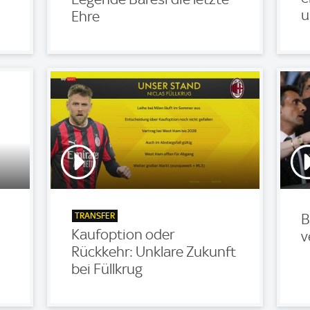
u
Ehre
TRANSFER
B
Kaufoption oder
v
Rückkehr: Unklare Zukunft
bei Füllkrug