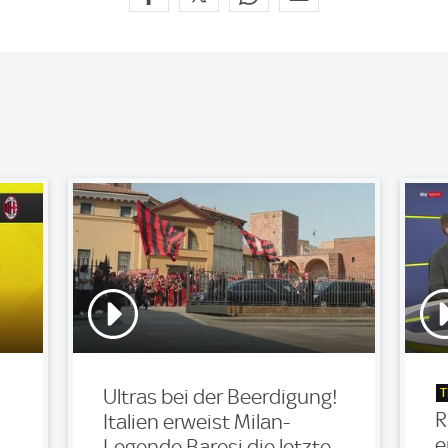
T
Ultras bei der Beerdigung!
R
Italien erweist Milan-
e
Legende Baresi die letzte