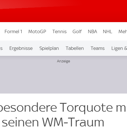
Formel 1
MotoGP
Tennis
Golf
NBA
NHL
Meh
os
Ergebnisse
Spielplan
Tabellen
Teams
Ligen 
 besondere Torquote mit
r seinen WM-Traum