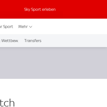
Sky Sport erleben
r Sport
Mehr
& Wettbew.
Transfers
atch