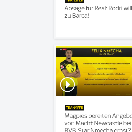
TRANSFER
Absage für Real: Rodri will
zu Barca!
TRANSFER
Magpies bereiten Angeb
vor: Macht Newcastle bei
BVB-Star Nmecha ernst?