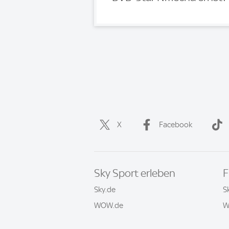
X
Facebook
Sky Sport erleben
F
Sky.de
S
WOW.de
W