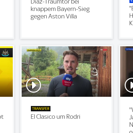
E
Diaz-Traumtor bei
"
knappem Bayern-Sieg
H
gegen Aston Villa
K
TRANSFER
'
ot
El Clasico um Rodri
J
N
o