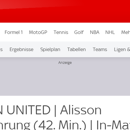
Formel 1
MotoGP
Tennis
Golf
NBA
NHL
Meh
os
Ergebnisse
Spielplan
Tabellen
Teams
Ligen 
UNITED | Alisson
rung (42. Min.) | In-M