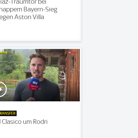
iaz-Traumtor bei
nappem Bayern-Sieg
egen Aston Villa
RANSFER
l Clasico um Rodri