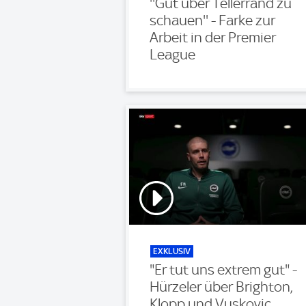
''Gut über Tellerrand zu
schauen'' - Farke zur
Arbeit in der Premier
League
EXKLUSIV
"Er tut uns extrem gut" -
Hürzeler über Brighton,
Klopp und Vuskovic