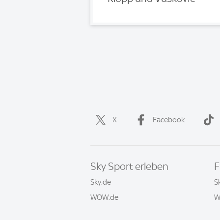
X
Facebook
Sky Sport erleben
F
Sky.de
S
WOW.de
W