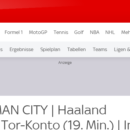
Formel 1
MotoGP
Tennis
Golf
NBA
NHL
Meh
os
Ergebnisse
Spielplan
Tabellen
Teams
Ligen 
MAN CITY | Haaland
Tor-Konto (19. Min.) | I