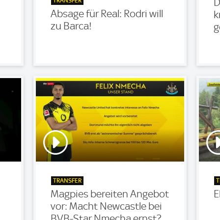
TRANSFER
D
Absage für Real: Rodri will
k
zu Barca!
g
TRANSFER
T
Magpies bereiten Angebot
E
vor: Macht Newcastle bei
BVB-Star Nmecha ernst?