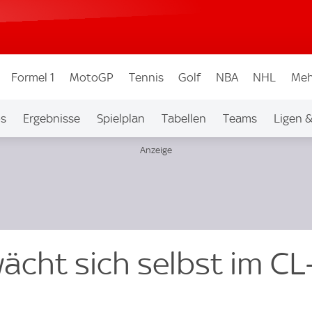
Formel 1
MotoGP
Tennis
Golf
NBA
NHL
Meh
os
Ergebnisse
Spielplan
Tabellen
Teams
Ligen 
ächt sich selbst im CL