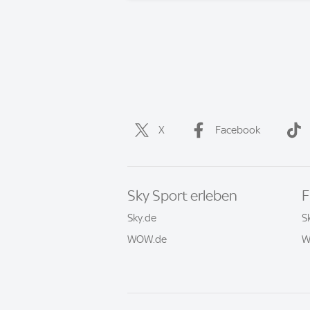
X
Facebook
Sky Sport erleben
F
Sky.de
S
WOW.de
W