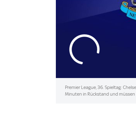
Premier League, 36. Spieltag: Chels
Minuten in Rückstand und müssen a