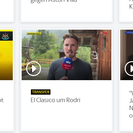
K
TRANSFER
'
ot
El Clasico um Rodri
J
N
o