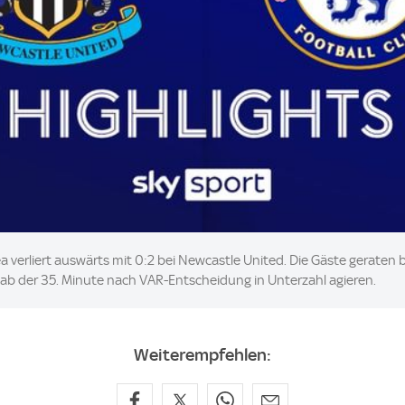
ea verliert auswärts mit 0:2 bei Newcastle United. Die Gäste geraten 
b der 35. Minute nach VAR-Entscheidung in Unterzahl agieren.
Weiterempfehlen: