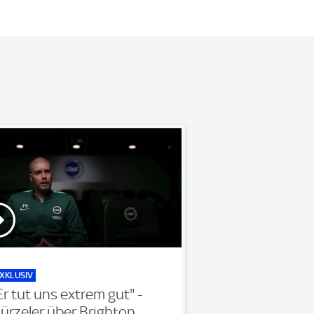
XKLUSIV
Er tut uns extrem gut" -
ürzeler über Brighton,