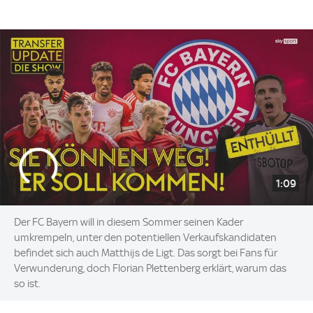
1:09
Der FC Bayern will in diesem Sommer seinen Kader
umkrempeln, unter den potentiellen Verkaufskandidaten
befindet sich auch Matthijs de Ligt. Das sorgt bei Fans für
Verwunderung, doch Florian Plettenberg erklärt, warum das
so ist.