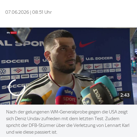
07.06.2026 | 08:51 Uhr
2:43
Nach der gelungenen WM-Generalprobe gegen die USA zeigt
sich Deniz Undav zufrieden mit dem letzten Test. Zudem
spricht der DFB-Stürmer über die Verletzung von Lennart Karl
und wie diese passiert ist.